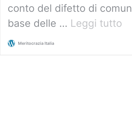
conto del difetto di comu
IL
base delle …
Leggi tutto
CAR
AI
TEMP
Meritocrazia Italia
DEL
COVI
19