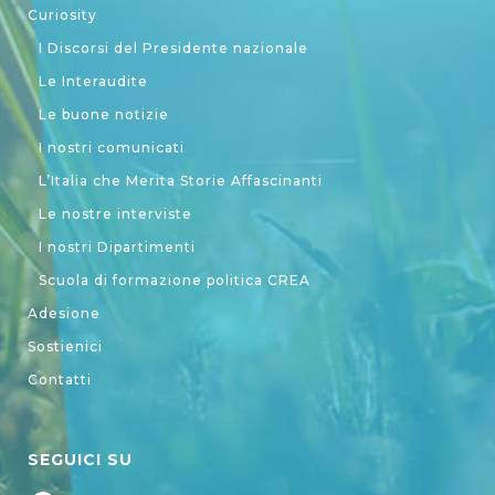
Curiosity
I Discorsi del Presidente nazionale
Le Interaudite
Le buone notizie
I nostri comunicati
L’Italia che Merita Storie Affascinanti
Le nostre interviste
I nostri Dipartimenti
Scuola di formazione politica CREA
Adesione
Sostienici
Contatti
SEGUICI SU