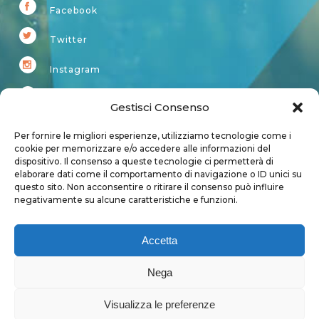
Facebook
Twitter
Instagram
Youtube
Gestisci Consenso
Kardup
Per fornire le migliori esperienze, utilizziamo tecnologie come i
cookie per memorizzare e/o accedere alle informazioni del
dispositivo. Il consenso a queste tecnologie ci permetterà di
Account
elaborare dati come il comportamento di navigazione o ID unici su
questo sito. Non acconsentire o ritirare il consenso può influire
Login
negativamente su alcune caratteristiche e funzioni.
Logout
Account
Accetta
User page
Nega
Visualizza le preferenze