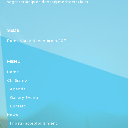
segreteriadipresidenza@meritocrazia.eu
SEDE
Roma Via IV Novembre n. 107
MENU
Home
Chi Siamo
Agenda
Gallery Eventi
Contatti
News
I nostri approfondimenti