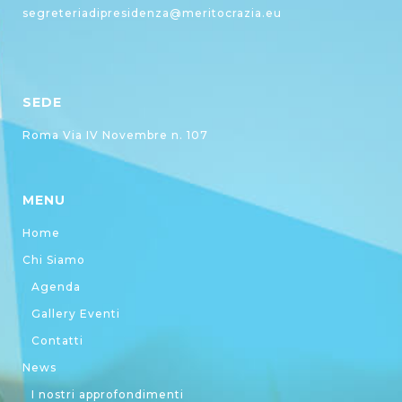
segreteriadipresidenza@meritocrazia.eu
SEDE
Roma Via IV Novembre n. 107
MENU
Home
Chi Siamo
Agenda
Gallery Eventi
Contatti
News
I nostri approfondimenti