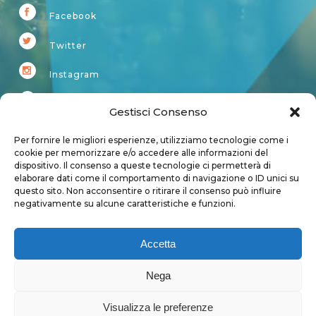
Facebook
Twitter
Instagram
Youtube
Gestisci Consenso
Kardup
Per fornire le migliori esperienze, utilizziamo tecnologie come i
cookie per memorizzare e/o accedere alle informazioni del
dispositivo. Il consenso a queste tecnologie ci permetterà di
Account
elaborare dati come il comportamento di navigazione o ID unici su
questo sito. Non acconsentire o ritirare il consenso può influire
Login
negativamente su alcune caratteristiche e funzioni.
Logout
Account
Accetta
User page
Nega
Visualizza le preferenze