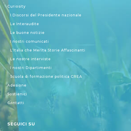
Curiosity
I Discorsi del Presidente nazionale
Le Interaudite
Le buone notizie
I nostri comunicati
L’Italia che Merita Storie Affascinanti
Le nostre interviste
I nostri Dipartimenti
Scuola di formazione politica CREA
Adesione
Sostienici
Contatti
SEGUICI SU