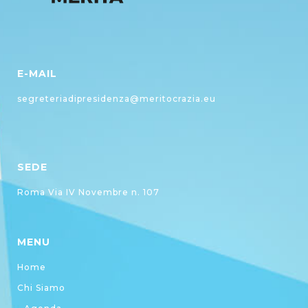
E-MAIL
segreteriadipresidenza@meritocrazia.eu
SEDE
Roma Via IV Novembre n. 107
MENU
Home
Chi Siamo