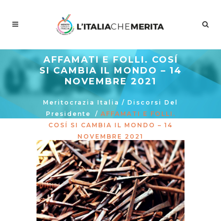
AFFAMATI E FOLLI. COSÍ
SI CAMBIA IL MONDO – 14
NOVEMBRE 2021
Meritocrazia Italia
/
Discorsi Del
Presidente
/
AFFAMATI E FOLLI.
COSÍ SI CAMBIA IL MONDO – 14
NOVEMBRE 2021