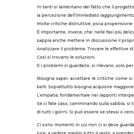
In tanti si lamentano del fatto che il proget
la percezione dell’immediato raggiungimento d
Molte critiche distruttive, poca propensione al
È importante, invece, che, nelle fasi più delic
sappia anche mettere in discussione il propr
Analizzare il problema. Trovare le effettive 
Così si trovano le soluzioni.
E i problemi si guardano, si rilevano, solo per
Bisogna saper accettare le critiche come si
belli. Soprattutto bisogna acquisire maggiore
L’empatia, fondamentale nei rapporti interpe
Se ci fate caso, camminando sulla sabbia, si 
di tutti i giorni. Si può essere se stessi o cerca
Ci sono momenti in cui non ci si deve guardare
luce, a vedere meglio tutto il resto, a prender