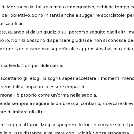
to di Meritocrazia Italia sia molto impegnativo, richieda tempo
ell’obiettivo. Sono in tanti anche a suggerire scorciatoie, per
 sacrificio.
ate, quando si dà un giudizio sul percorso seguito dagli altri, ma
io io. Non si possono dispensare giudizi se non si conosce ben
storture. Non essere mai superficiali e approssimativi, ma anda
 risolverli. Non per dolersene.
 accettano gli elogi. Bisogna saper accettare i momenti meno
 sensibilità, imparare a essere empatici.
rsonali, è proprio come un’orma nella sabbia.
tende sempre a seguire le ombre o, al contrario, a cercare di ev
re di imitare gli altri.
 troppo attorno. Meglio spegnere le luci, e cercare solo il pro
e le giuste distanze, a valutare con lucidità. Senza arroganza.