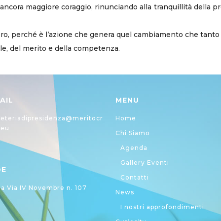
ancora maggiore coraggio, rinunciando alla tranquillità della pr
o, perché è l’azione che genera quel cambiamento che tanto de
iale, del merito e della competenza.
AIL
MENU
eteriadipresidenza@meritocr
Home
.eu
Chi Siamo
Agenda
Gallery Eventi
DE
Contatti
 Via IV Novembre n. 107
News
I nostri approfondimenti