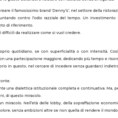
eare il famosissimo brand ‘Denny’s’, nel settore della ristoraz
 puntando contro l’odio razziale del tempo. Un investimento
to di riferimento.
fficili da realizzare come si vuol credere.
prio quotidiano, se con superficialità o con intensità. Co
con una partecipazione maggiore, dedicando più tempo e risorse
io in questo, nel cercare di incedere senza guardarci indietro,
zonte.
ente una dialettica istituzionale completa e continuativa. Ma, p
rni, di questo miracolo.
un miracolo. Nell’età delle lobby, della sopraffazione econo
ore, senza ambizioni altre se non quella di rendere il mondo pi