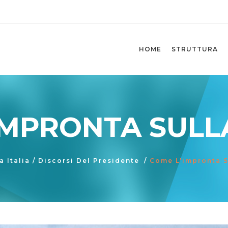
HOME
STRUTTURA
IMPRONTA SULL
a Italia
/
Discorsi Del Presidente
/
Come L’impronta S