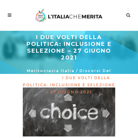
I DUE VOLTI DELLA
POLITICA: INCLUSIONE E
SELEZIONE – 27 GIUGNO
2021
Meritocrazia Italia
/
Discorsi Del
Presidente
/
I DUE VOLTI DELLA
POLITICA: INCLUSIONE E SELEZIONE
– 27 GIUGNO 2021