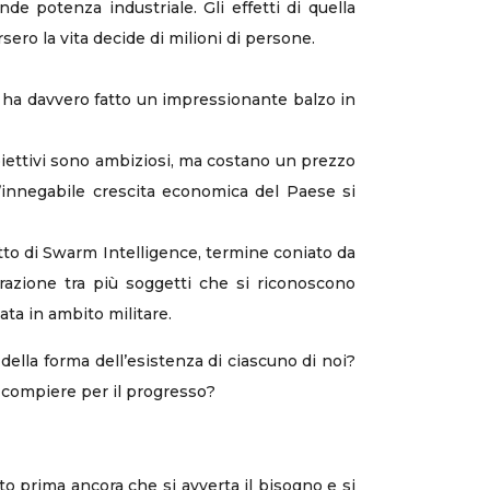
e potenza industriale. Gli effetti di quella
ero la vita decide di milioni di persone.
a ha davvero fatto un impressionante balzo in
biettivi sono ambiziosi, ma costano un prezzo
. L’innegabile crescita economica del Paese si
cetto di Swarm Intelligence, termine coniato da
erazione tra più soggetti che si riconoscono
ta in ambito militare.
della forma dell’esistenza di ciascuno di noi?
da compiere per il progresso?
ito prima ancora che si avverta il bisogno e si