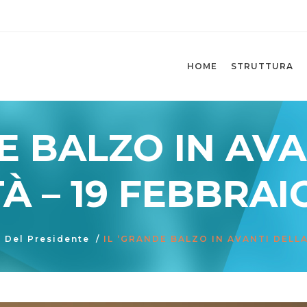
HOME
STRUTTURA
E BALZO IN AV
TÀ – 19 FEBBRAI
i Del Presidente
/
IL ‘GRANDE BALZO IN AVANTI DELLA