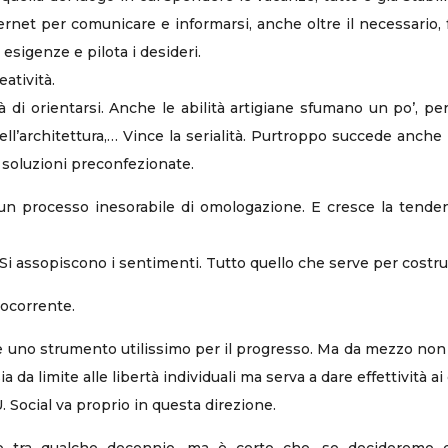
rnet per comunicare e informarsi, anche oltre il necessario, fa
 esigenze e pilota i desideri.
eatività.
à di orientarsi. Anche le abilità artigiane sfumano un po’, pe
ell’architettura,… Vince la serialità. Purtroppo succede anche n
se soluzioni preconfezionate.
n un processo inesorabile di omologazione. E cresce la tende
. Si assopiscono i sentimenti. Tutto quello che serve per costrui
rocorrente.
uno strumento utilissimo per il progresso. Ma da mezzo non div
da limite alle libertà individuali ma serva a dare effettività ai d
 Social va proprio in questa direzione.