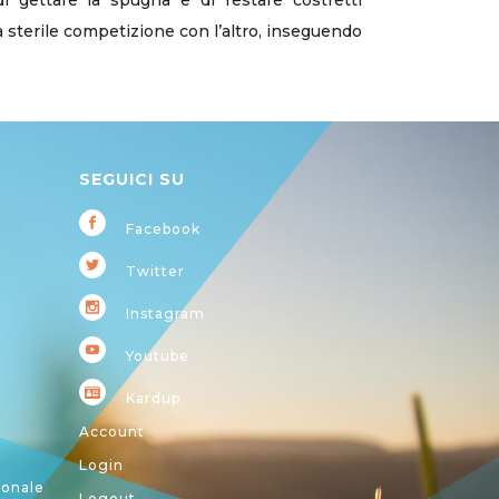
 gettare la spugna e di restare costretti
a sterile competizione con l’altro, inseguendo
SEGUICI SU
Facebook
Twitter
Instagram
Youtube
Kardup
Account
Login
ionale
Logout