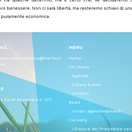
o tra qualche decennio, ma è certo che, se decideremo di
 vero benessere. Non ci sarà libertà, ma resteremo schiavi di un
tà puramente economica.
AIL
MENU
eteriadipresidenza@meritocr
Home
.eu
Chi Siamo
Agenda
Gallery Eventi
DE
Contatti
 Via IV Novembre n. 107
News
I nostri approfondimenti
Curiosity
I Discorsi del Presidente naz