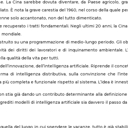
. La Cina sarebbe dovuta diventare, da Paese agricolo, grand
o. È nota la grave carestia del 1960, nel corso della quale pers
 venne solo accantonato, non del tutto dimenticato.
recuperato i tratti fondamentali. Negli ultimi 20 anni, la Cin
 mondiale.
ostruito su una programmazione di medio-lungo periodo. Gli o
ettività dei diritti dei lavoratori e di inquinamento ambientale
qualità della vita per tutti.
 dell’innovazione, dell’intelligenza artificiale. Riprende il con
ma di intelligenza distributiva, sulla convinzione che l’int
più completa e funzionale rispetto al sistema. L’idea è innesta
 non stia già dando un contributo determinante alla definizione 
grediti modelli di intelligenza artificiale sia davvero il passo 
 quella del luogo in cui spendere le vacanze, tutto è già stabil