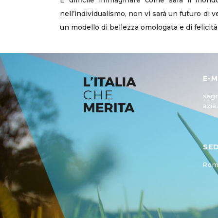
È difficile immaginare come sarà il mond
nell’individualismo, non vi sarà un futuro di
un modello di bellezza omologata e di felici
E-M
segr
azia
SE
Roma