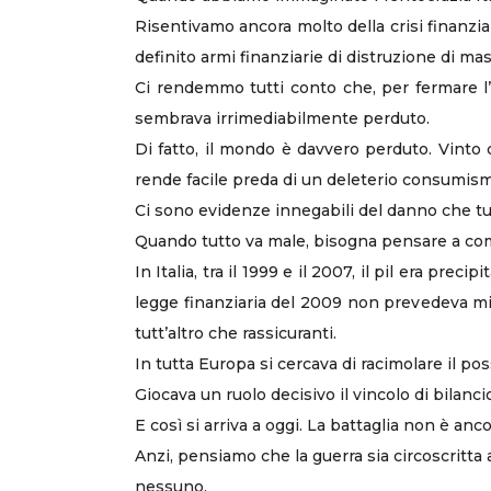
Risentivamo ancora molto della crisi finanzi
definito armi finanziarie di distruzione di m
Ci rendemmo tutti conto che, per fermare l’
sembrava irrimediabilmente perduto.
Di fatto, il mondo è davvero perduto. Vinto 
rende facile preda di un deleterio consumis
Ci sono evidenze innegabili del danno che tut
Quando tutto va male, bisogna pensare a com
In Italia, tra il 1999 e il 2007, il pil era prec
legge finanziaria del 2009 non prevedeva mis
tutt’altro che rassicuranti.
In tutta Europa si cercava di racimolare il pos
Giocava un ruolo decisivo il vincolo di bilanci
E così si arriva a oggi. La battaglia non è anc
Anzi, pensiamo che la guerra sia circoscritta a
nessuno.