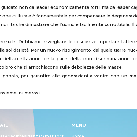
 guidato non da leader economicamente forti, ma da leader cap
zione culturale è fondamentale per compensare le degenerazi
on fa che dimostrare che l’uomo è facilmente corruttibile. È d
enziale. Dobbiamo risvegliare le coscienze, riportare l’atten
ella solidarietà. Per un nuovo risorgimento, dal quale trarre nuo
ell’accettazione, della pace, della non discriminazione, dell’
 coloro che si arricchiscono sulle debolezze delle masse.
à al popolo, per garantire alle generazioni a venire non un 
insieme, numerosi.
AIL
MENU
eteriadipresidenza@meritocr
Home