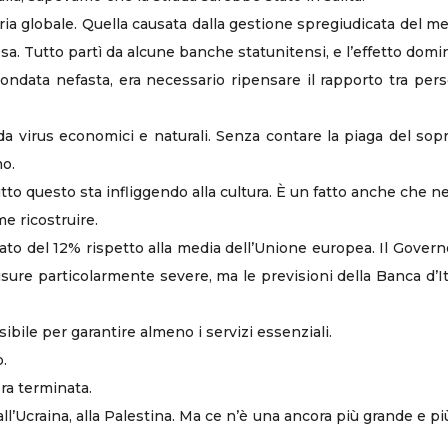
aria globale. Quella causata dalla gestione spregiudicata del m
assa. Tutto partì da alcune banche statunitensi, e l’effetto dom
ondata nefasta, era necessario ripensare il rapporto tra per
da virus economici e naturali. Senza contare la piaga del sopr
mo.
to questo sta infliggendo alla cultura. È un fatto anche che n
e ricostruire.
ipitato del 12% rispetto alla media dell’Unione europea. Il Governo
ure particolarmente severe, ma le previsioni della Banca d’Ita
sibile per garantire almeno i servizi essenziali.
o.
ora terminata.
ll’Ucraina, alla Palestina. Ma ce n’è una ancora più grande e pi