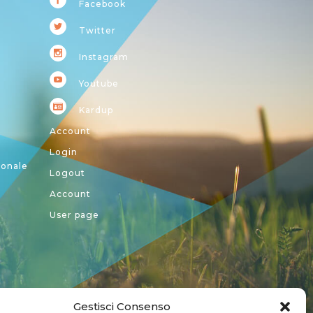
Facebook
Twitter
Instagram
Youtube
Kardup
Account
Login
ionale
Logout
Account
User page
Gestisci Consenso