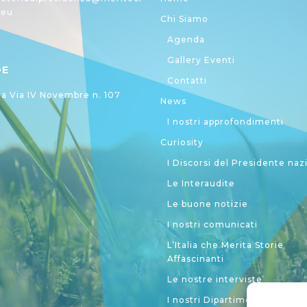
.eu
Chi Siamo
Agenda
Gallery Eventi
DE
Contatti
 Via IV Novembre n. 107
News
I nostri approfondimenti
Curiosity
I Discorsi del Presidente naz
Le Interaudite
Le buone notizie
I nostri comunicati
L’Italia che Merita Storie
Affascinanti
Le nostre interviste
I nostri Dipartimenti