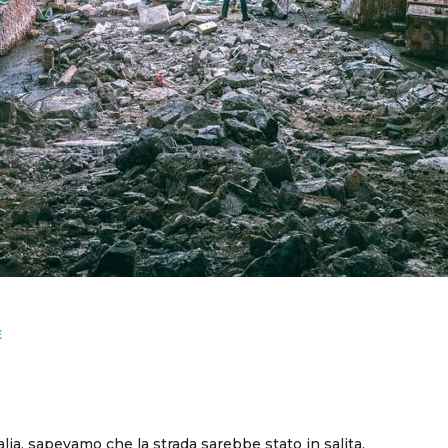
E
a, sapevamo che la strada sarebbe stato in salita.