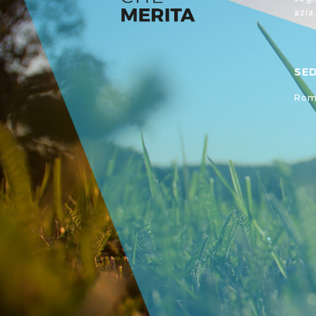
azia
SE
Roma