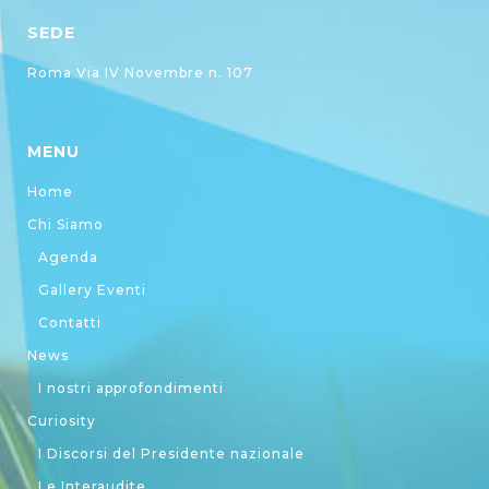
SEDE
Roma Via IV Novembre n. 107
MENU
Home
Chi Siamo
Agenda
Gallery Eventi
Contatti
News
I nostri approfondimenti
Curiosity
I Discorsi del Presidente nazionale
Le Interaudite