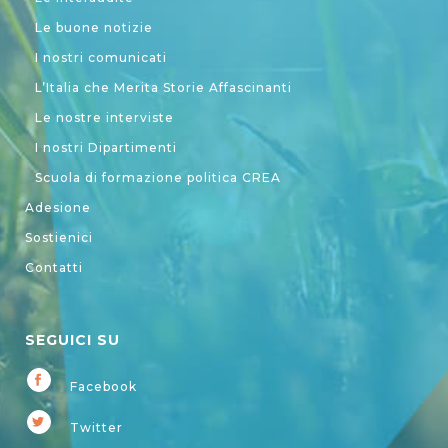
Le buone notizie
I nostri comunicati
L’Italia che Merita Storie Affascinanti
Le nostre interviste
I nostri Dipartimenti
Scuola di formazione politica CREA
Adesione
Sostienici
Contatti
SEGUICI SU
Facebook
Twitter