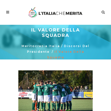
IL VALORE DELLA
SQUADRA
Meritocrazia Italia
/
Discorsi Del
Presidente
/
Il Valore Della
Squadra