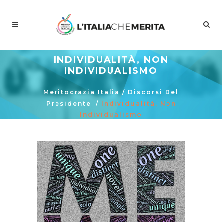
INDIVIDUALITÀ, NON
INDIVIDUALISMO
Meritocrazia Italia
/
Discorsi Del
Presidente
/
Individualità, Non
Individualismo