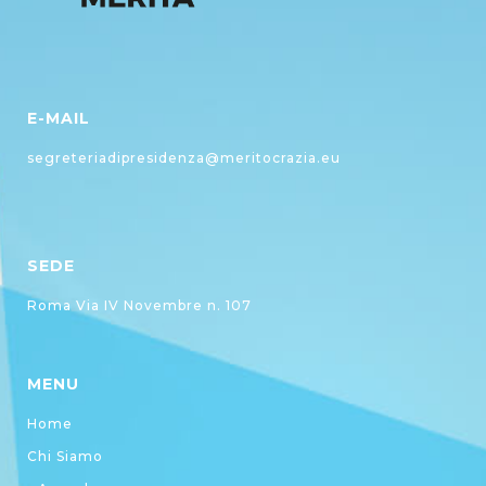
E-MAIL
segreteriadipresidenza@meritocrazia.eu
SEDE
Roma Via IV Novembre n. 107
MENU
Home
Chi Siamo