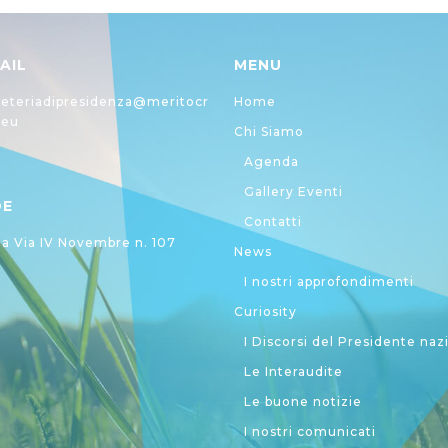
AIL
MENU
eteriadipresidenza@meritocr
Home
.eu
Chi Siamo
Agenda
Gallery Eventi
DE
Contatti
 Via IV Novembre n. 107
News
I nostri approfondimenti
Curiosity
I Discorsi del Presidente naz
Le Interaudite
Le buone notizie
I nostri comunicati