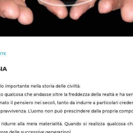
NTE
IA
o importante nella storia delle civiltà.
to qualcosa che andasse oltre la freddezza della realtà e ha s
nato il pensiero nei secoli, tanto da indurre a particolari cred
sopravvivenza. L’uomo non può prescindere dalla propria compo
idurre alla mera materialità. Quando si realizza qualcosa c
avore delle successive generazioni.