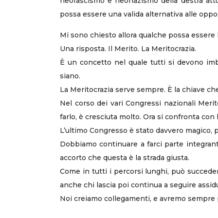
neofascismo e neonazismo della destra attua
possa essere una valida alternativa alle oppos
Mi sono chiesto allora qualche possa essere l’e
Una risposta. Il Merito. La Meritocrazia.
È un concetto nel quale tutti si devono imba
siano.
La Meritocrazia serve sempre. È la chiave che 
Nel corso dei vari Congressi nazionali Merito
farlo, è cresciuta molto. Ora si confronta co
L’ultimo Congresso è stato davvero magico, pe
Dobbiamo continuare a farci parte integran
accorto che questa è la strada giusta.
Come in tutti i percorsi lunghi, può succede
anche chi lascia poi continua a seguire assid
Noi creiamo collegamenti, e avremo sempre p