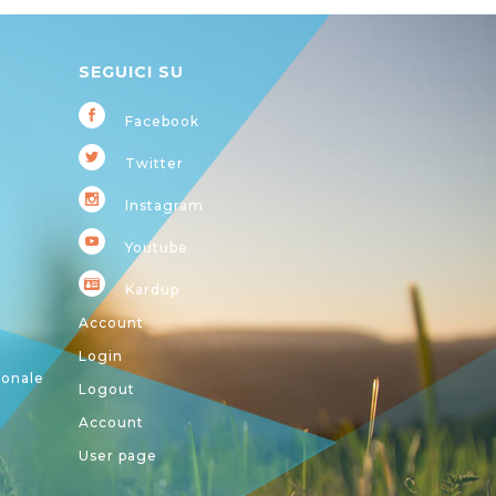
SEGUICI SU
Facebook
Twitter
Instagram
Youtube
Kardup
Account
Login
ionale
Logout
Account
User page