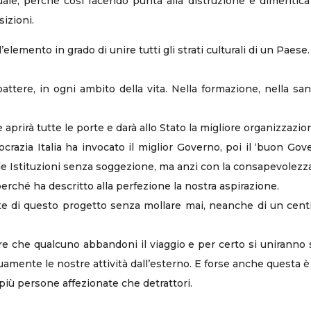
le, perché così facendo punta alla distruzione e dimentica 
izioni.
lemento in grado di unire tutti gli strati culturali di un Paese.
ttere, in ogni ambito della vita. Nella formazione, nella sa
aprirà tutte le porte e darà allo Stato la migliore organizzazio
crazia Italia ha invocato il miglior Governo, poi il ‘buon Gover
n le Istituzioni senza soggezione, ma anzi con la consapevolezza
rché ha descritto alla perfezione la nostra aspirazione.
te di questo progetto senza mollare mai, neanche di un centi
re che qualcuno abbandoni il viaggio e per certo si uniranno
uamente le nostre attività dall’esterno. E forse anche questa è
iù persone affezionate che detrattori.