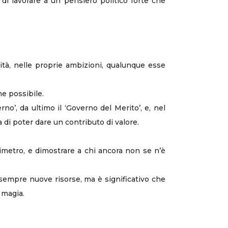
di lavorare a un pensiero politico forte che
nità, nelle proprie ambizioni, qualunque esse
ne possibile.
no’, da ultimo il ‘Governo del Merito’, e, nel
 di poter dare un contributo di valore.
metro, e dimostrare a chi ancora non se n’è
 sempre nuove risorse, ma è significativo che
 magia.