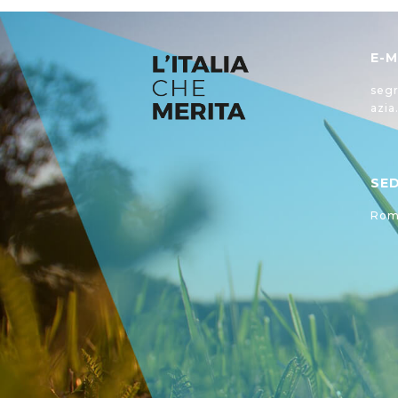
E-M
segr
azia
SE
Roma