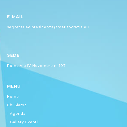
E-MAIL
segreteriadipresidenza@meritocrazia.eu
SEDE
Roma Via IV Novembre n. 107
MENU
Home
Chi Siamo
Agenda
Gallery Eventi