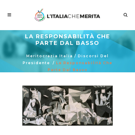
LA RESPONSABILITÀ CHE
PARTE DAL BASSO
Meritocrazia Italia
/
Discorsi Del
Presidente
/
La Responsabilità Che
Parte Dal Basso