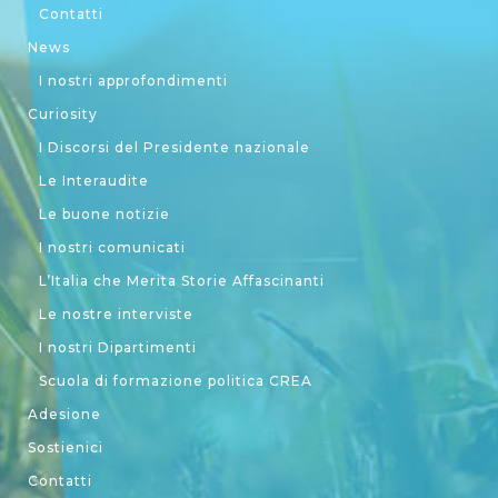
Contatti
News
I nostri approfondimenti
Curiosity
I Discorsi del Presidente nazionale
Le Interaudite
Le buone notizie
I nostri comunicati
L’Italia che Merita Storie Affascinanti
Le nostre interviste
I nostri Dipartimenti
Scuola di formazione politica CREA
Adesione
Sostienici
Contatti