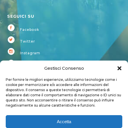
SEGUICI SU
Facebook
Twitter
Instagram
Youtube
Gestisci Consenso
Kardup
Per fornire le migliori esperienze, utilizziamo tecnologie come i
cookie per memorizzare e/o accedere alle informazioni del
dispositivo. Il consenso a queste tecnologie ci permetterà di
Account
elaborare dati come il comportamento di navigazione o ID unici su
questo sito. Non acconsentire o ritirare il consenso può influire
Login
negativamente su alcune caratteristiche e funzioni.
Logout
Account
Accetta
User page