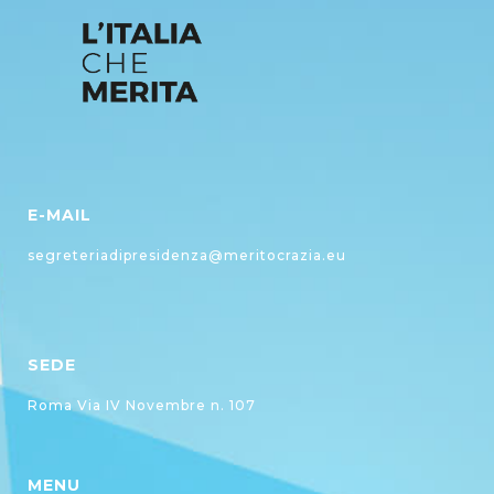
E-MAIL
segreteriadipresidenza@meritocrazia.eu
SEDE
Roma Via IV Novembre n. 107
MENU