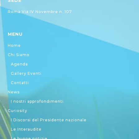
SEDE
Roma Via IV Novembre n. 107
MENU
Home
Chi Siamo
Agenda
Gallery Eventi
Contatti
News
I nostri approfondimenti
Curiosity
I Discorsi del Presidente nazionale
Le Interaudite
Le buone notizie