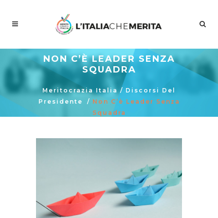
NON C’È LEADER SENZA
SQUADRA
Meritocrazia Italia
/
Discorsi Del
Presidente
/
Non C’è Leader Senza
Squadra