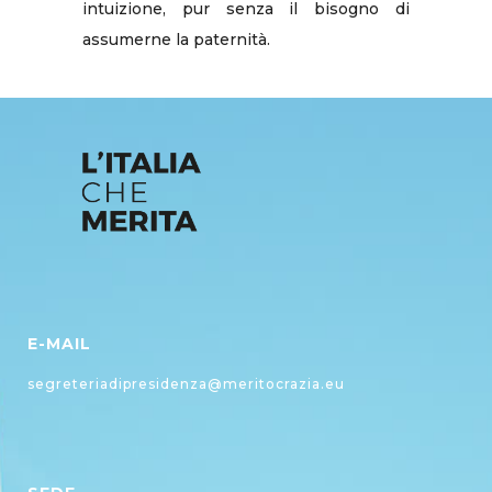
intuizione, pur senza il bisogno di
assumerne la paternità.
E-MAIL
segreteriadipresidenza@meritocrazia.eu