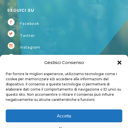
SEGUICI SU
Facebook
Twitter
Instagram
Youtube
Gestisci Consenso
Kardup
Per fornire le migliori esperienze, utilizziamo tecnologie come i
cookie per memorizzare e/o accedere alle informazioni del
dispositivo. Il consenso a queste tecnologie ci permetterà di
Account
elaborare dati come il comportamento di navigazione o ID unici su
questo sito. Non acconsentire o ritirare il consenso può influire
Login
negativamente su alcune caratteristiche e funzioni.
Logout
Account
Accetta
User page