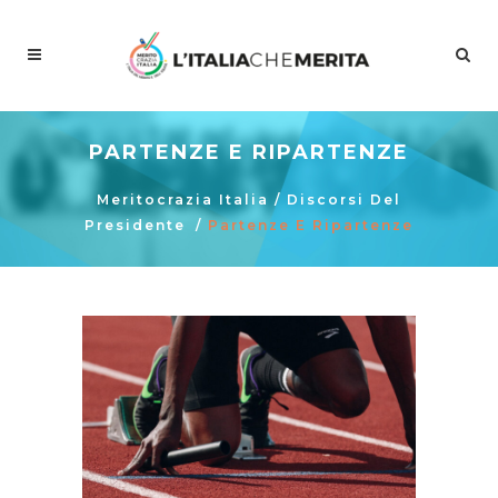
PARTENZE E RIPARTENZE
Meritocrazia Italia
/
Discorsi Del
Presidente
/
Partenze E Ripartenze