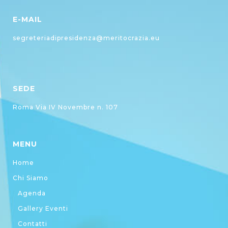
E-MAIL
segreteriadipresidenza@meritocrazia.eu
SEDE
Roma Via IV Novembre n. 107
MENU
Home
Chi Siamo
Agenda
Gallery Eventi
Contatti