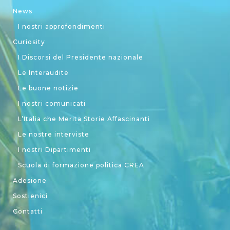
News
I nostri approfondimenti
Curiosity
I Discorsi del Presidente nazionale
Le Interaudite
Le buone notizie
I nostri comunicati
L’Italia che Merita Storie Affascinanti
Le nostre interviste
I nostri Dipartimenti
Scuola di formazione politica CREA
Adesione
Sostienici
Contatti