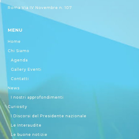
Roma Via IV Novembre n. 107
MENU
Home
Chi Siamo
Agenda
Gallery Eventi
Contatti
News
I nostri approfondimenti
Curiosity
I Discorsi del Presidente nazionale
Le Interaudite
Le buone notizie