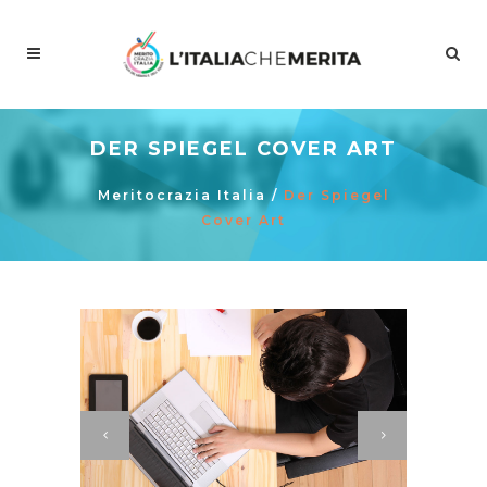
DER SPIEGEL COVER ART
Meritocrazia Italia
/
Der Spiegel
Cover Art