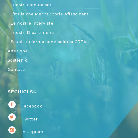
I nostri comunicati
L’Italia che Merita Storie Affascinanti
Le nostre interviste
I nostri Dipartimenti
Scuola di formazione politica CREA
Adesione
Sostienici
Contatti
SEGUICI SU
Facebook
Twitter
Instagram