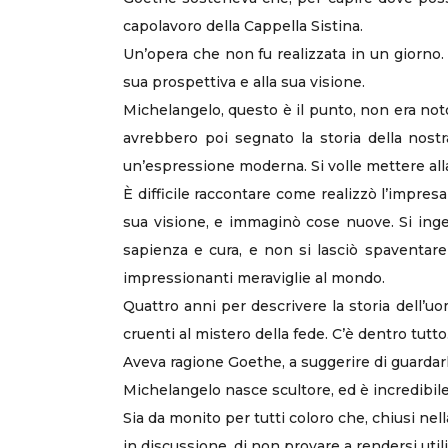
capolavoro della Cappella Sistina.
Un’opera che non fu realizzata in un giorno. 
sua prospettiva e alla sua visione.
Michelangelo, questo è il punto, non era not
avrebbero poi segnato la storia della nostra
un’espressione moderna. Si volle mettere alla
È difficile raccontare come realizzò l’impresa
sua visione, e immaginò cose nuove. Si ingeg
sapienza e cura, e non si lasciò spaventar
impressionanti meraviglie al mondo.
Quattro anni per descrivere la storia dell’uom
cruenti al mistero della fede. C’è dentro tutto
Aveva ragione Goethe, a suggerire di guardarla
Michelangelo nasce scultore, ed è incredibile
Sia da monito per tutti coloro che, chiusi ne
in discussione, di non provare a rendersi util