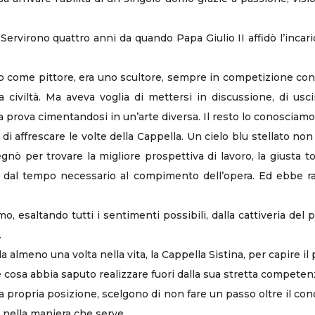
Servirono quattro anni da quando Papa Giulio II affidò l’incar
o come pittore, era uno scultore, sempre in competizione con 
 civiltà. Ma aveva voglia di mettersi in discussione, di usc
 prova cimentandosi in un’arte diversa. Il resto lo conosciamo
 di affrescare le volte della Cappella. Un cielo blu stellato no
nò per trovare la migliore prospettiva di lavoro, la giusta t
e dal tempo necessario al compimento dell’opera. Ed ebbe r
o, esaltando tutti i sentimenti possibili, dalla cattiveria del p
.
 almeno una volta nella vita, la Cappella Sistina, per capire i
 cosa abbia saputo realizzare fuori dalla sua stretta competen
lla propria posizione, scelgono di non fare un passo oltre il co
i nella maniera che serve.