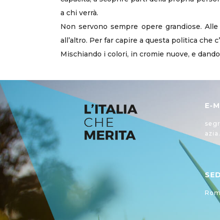
a chi verrà.
Non servono sempre opere grandiose. Alle v
all’altro. Per far capire a questa politica che 
Mischiando i colori, in cromie nuove, e dando a
E-M
segr
azia
SE
Roma