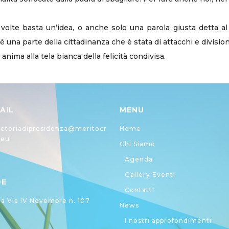
olte basta un’idea, o anche solo una parola giusta detta al
c’è una parte della cittadinanza che è stata di attacchi e division
nima alla tela bianca della felicità condivisa.
AIL
MENU
eteriadipresidenza@meritocr
Home
.eu
Chi Siamo
Agenda
Gallery Eventi
DE
Contatti
 Via IV Novembre n. 107
News
I nostri approfondimenti