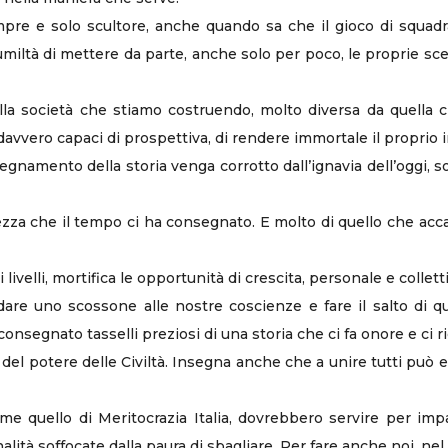
pre e solo scultore, anche quando sa che il gioco di squadra
’umiltà di mettere da parte, anche solo per poco, le proprie sc
lla società che stiamo costruendo, molto diversa da quella ch
vero capaci di prospettiva, di rendere immortale il proprio
egnamento della storia venga corrotto dall’ignavia dell’oggi, so
zza che il tempo ci ha consegnato. E molto di quello che accade
livelli, mortifica le opportunità di crescita, personale e collettiv
are uno scossone alle nostre coscienze e fare il salto di qua
onsegnato tasselli preziosi di una storia che ci fa onore e ci r
del potere delle Civiltà. Insegna anche che a unire tutti può e
me quello di Meritocrazia Italia, dovrebbero servire per im
nalità soffocate dalla paura di sbagliare. Per fare anche noi, 