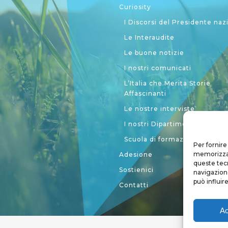
Curiosity
I Discorsi del Presidente naz
Le Interaudite
Le buone notizie
I nostri comunicati
L’Italia che Merita Storie
Affascinanti
Le nostre interviste
I nostri Dipartimenti
Scuola di formazione politic
Per fornire
memorizzare
Adesione
queste tec
Sostienici
navigazione
può influir
Contatti
Ac