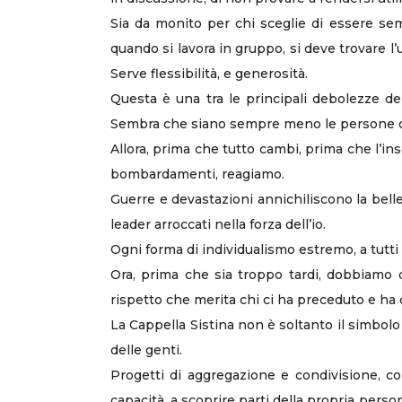
Sia da monito per chi sceglie di essere sem
quando si lavora in gruppo, si deve trovare l
Serve flessibilità, e generosità.
Questa è una tra le principali debolezze de
Sembra che siano sempre meno le persone dav
Allora, prima che tutto cambi, prima che l’ins
bombardamenti, reagiamo.
Guerre e devastazioni annichiliscono la belle
leader arroccati nella forza dell’io.
Ogni forma di individualismo estremo, a tutti i 
Ora, prima che sia troppo tardi, dobbiamo d
rispetto che merita chi ci ha preceduto e ha c
La Cappella Sistina non è soltanto il simbolo 
delle genti.
Progetti di aggregazione e condivisione, co
capacità, a scoprire parti della propria perso