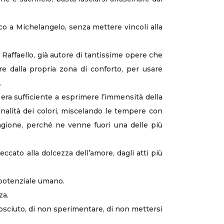
ico a Michelangelo, senza mettere vincoli alla
Raffaello, già autore di tantissime opere che
ire dalla propria zona di conforto, per usare
.
n era sufficiente a esprimere l’immensità della
onalità dei colori, miscelando le tempere con
agione, perché ne venne fuori una delle più
eccato alla dolcezza dell’amore, dagli atti più
l potenziale umano.
za.
nosciuto, di non sperimentare, di non mettersi