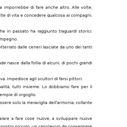
 imporrebbe di fare anche altro. Alle volte,
elte di vita e concedere qualcosa ai compagni.
e in passato ha raggiunto traguardi storici.
 impegno.
tterrato dalle ceneri lasciate da uno dei tanti
 nasce dalla follia di alcuni, di pochi grandi
a. Impedisce agli scultori di farsi pittori.
lità, tutti insieme. Lo dobbiamo fare per il
iempie di orgoglio.
ssere solo la meraviglia dell’armonia, collante
parare a fare cose nuove, a sviluppare nuove
nel nostro piccolo, un capolavoro da consegnare