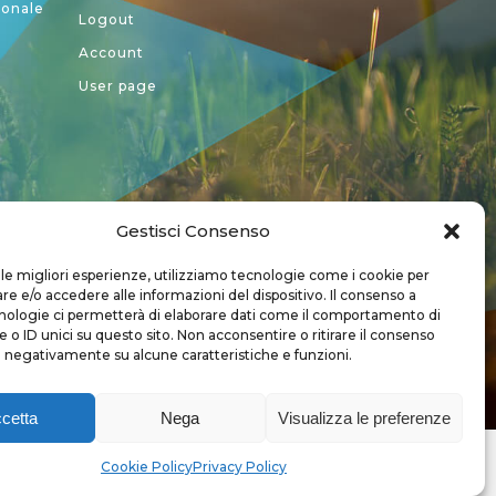
ionale
Logout
Account
User page
Gestisci Consenso
a CREA
 le migliori esperienze, utilizziamo tecnologie come i cookie per
 e/o accedere alle informazioni del dispositivo. Il consenso a
nologie ci permetterà di elaborare dati come il comportamento di
 o ID unici su questo sito. Non acconsentire o ritirare il consenso
e negativamente su alcune caratteristiche e funzioni.
cetta
Nega
Visualizza le preferenze
Copyright 2018 - Tutti i diritti sono riservati
Cookie Policy
Privacy Policy