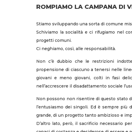
ROMPIAMO LA CAMPANA DI V
Stiamo sviluppando una sorta di comune misan
Schiviamo la socialità e ci rifugiamo nel c
progetti comuni.
Ci neghiamo, così, alle responsabilità.
Non c’è dubbio che le restrizioni indott
propensione di ciascuno a tenersi nelle line
giovani e meno giovani, colti in fasi delic
nell’accrescere il disadattamento sociale l’us
Non possono non risentire di questo stato di c
l’entusiasmo dei singoli. Ed è sempre più d
grande, di un progetto tanto ambizioso e im
D’altro lato, però, il sacrificio necessario p
capaci di costanza e desiderose di essere e re