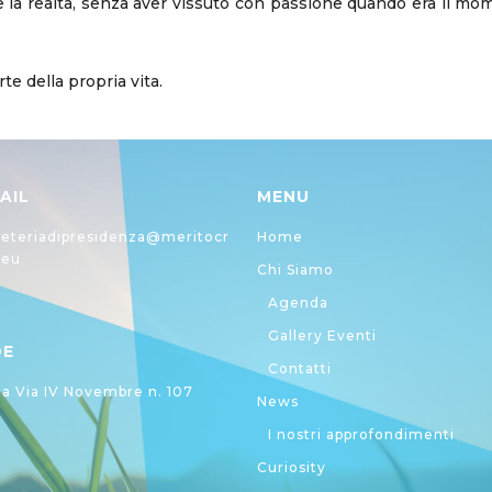
arre la realtà, senza aver vissuto con passione quando era il mo
te della propria vita.
AIL
MENU
eteriadipresidenza@meritocr
Home
.eu
Chi Siamo
Agenda
Gallery Eventi
DE
Contatti
 Via IV Novembre n. 107
News
I nostri approfondimenti
Curiosity