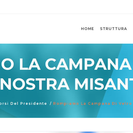
HOME
STRUTTURA
O LA CAMPANA 
 NOSTRA MISAN
orsi Del Presidente
/
Rompiamo La Campana Di Vetro 