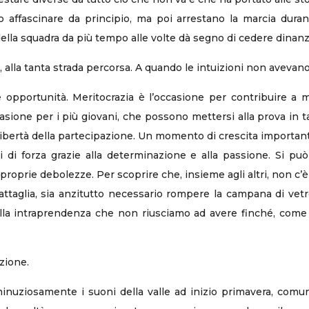
 affascinare da principio, ma poi arrestano la marcia duran
lla squadra da più tempo alle volte dà segno di cedere dinanzi a
, alla tanta strada percorsa. A quando le intuizioni non avevan
 opportunità. Meritocrazia è l’occasione per contribuire a 
sione per i più giovani, che possono mettersi alla prova in ta
 libertà della partecipazione. Un momento di crescita importan
 di forza grazie alla determinazione e alla passione. Si può
 proprie debolezze. Per scoprire che, insieme agli altri, non c
ttaglia, sia anzitutto necessario rompere la campana di vetr
quella intraprendenza che non riusciamo ad avere finché, come 
zione.
 minuziosamente i suoni della valle ad inizio primavera, com