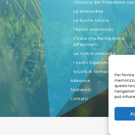
I Discorsi del Presidente naz
Le Interaudite
Le buone notizie
I nostri comunicati
L’Italia che Merita Storie
Affascinanti
Le nostre interviste
I nostri Dipartimenti
Scuola di formazione politic
Per fornire
memorizzare
Adesione
queste tec
Sostienici
navigazione
può influir
Contatti
Ac