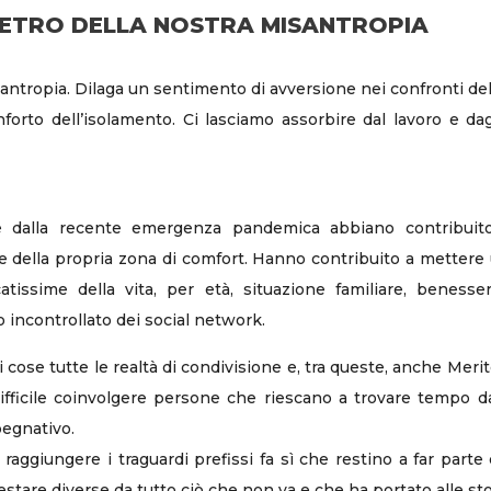
ETRO DELLA NOSTRA MISANTROPIA
tropia. Dilaga un sentimento di avversione nei confronti dell
onforto dell’isolamento. Ci lasciamo assorbire dal lavoro e d
e dalla recente emergenza pandemica abbiano contribuito a
e della propria zona di comfort. Hanno contribuito a mettere un
atissime della vita, per età, situazione familiare, benesse
o incontrollato dei social network.
ose tutte le realtà di condivisione e, tra queste, anche Meritoc
ifficile coinvolgere persone che riescano a trovare tempo da 
pegnativo.
er raggiungere i traguardi prefissi fa sì che restino a far par
stare diverse da tutto ciò che non va e che ha portato alle stor