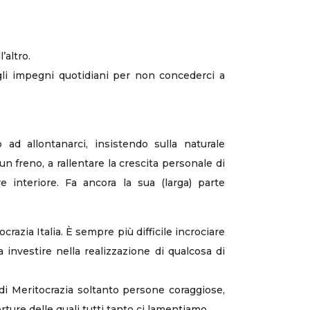
’altro.
agli impegni quotidiani per non concederci a
d allontanarci, insistendo sulla naturale
 freno, a rallentare la crescita personale di
re interiore. Fa ancora la sua (larga) parte
razia Italia. È sempre più difficile incrociare
investire nella realizzazione di qualcosa di
te di Meritocrazia soltanto persone coraggiose,
ture delle quali tutti tanto ci lamentiamo.