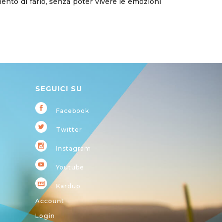
mento di farlo, senza poter vivere le emozioni
SEGUICI SU
Facebook
Twitter
Instagram
Youtube
Kardup
Account
Login