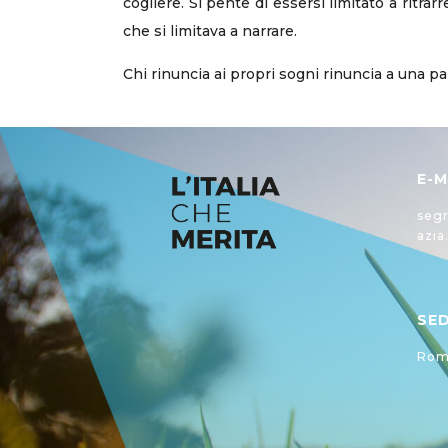
cogliere. Si pente di essersi limitato a ritr
che si limitava a narrare.
Chi rinuncia ai propri sogni rinuncia a una par
E-M
segr
azia
SE
Roma