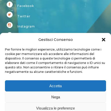
Facebook
Twitter
Instagram
Youtube
Gestisci Consenso
Kardup
Per fornire le migliori esperienze, utilizziamo tecnologie come i
cookie per memorizzare e/o accedere alle informazioni del
dispositivo. Il consenso a queste tecnologie ci permetterà di
Account
elaborare dati come il comportamento di navigazione o ID unici su
questo sito. Non acconsentire o ritirare il consenso può influire
Login
negativamente su alcune caratteristiche e funzioni.
Logout
Account
Accetta
User page
Nega
Visualizza le preferenze