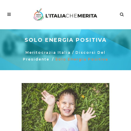
SOLO ENERGIA POSITIVA
Meritocrazia Italia
/
Discorsi Del
Presidente
/
Solo Energia Positiva