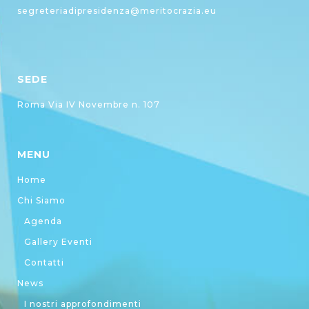
segreteriadipresidenza@meritocrazia.eu
SEDE
Roma Via IV Novembre n. 107
MENU
Home
Chi Siamo
Agenda
Gallery Eventi
Contatti
News
I nostri approfondimenti