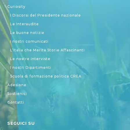
Curiosity
I Discorsi del Presidente nazionale
Le Interaudite
Le buone notizie
I nostri comunicati
L’Italia che Merita Storie Affascinanti
Le nostre interviste
I nostri Dipartimenti
Scuola di formazione politica CREA
Adesione
Sostienici
Contatti
SEGUICI SU