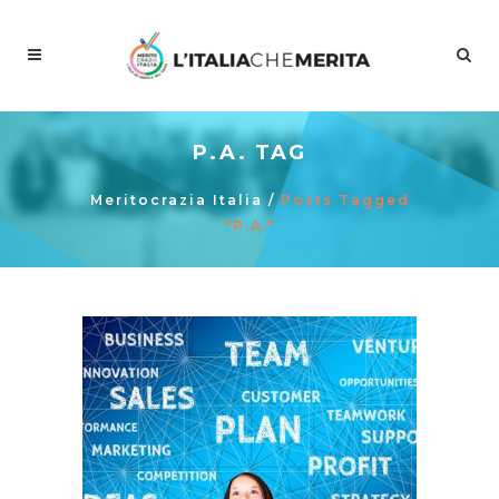
P.A. TAG
Meritocrazia Italia
/
Posts Tagged
"p.a."