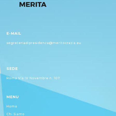
E-MAIL
segreteriadipresidenza@meritocrazia.eu
SEDE
Roma Via IV Novembre n. 107
MENU
Home
Chi Siamo