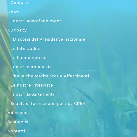
Contatti
News
I nostri approfondimenti
Curiosity
I Discorsi del Presidente nazionale
Le Interaudite
Le buone notizie
I nostri comunicati
L’Italia che Merita Storie Affascinanti
Le nostre interviste
I nostri Dipartimenti
Scuola di formazione politica CREA
Adesione
Sostienici
Contatti