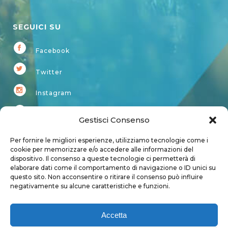
SEGUICI SU
Facebook
Twitter
Instagram
Youtube
Gestisci Consenso
Kardup
Per fornire le migliori esperienze, utilizziamo tecnologie come i
cookie per memorizzare e/o accedere alle informazioni del
dispositivo. Il consenso a queste tecnologie ci permetterà di
Account
elaborare dati come il comportamento di navigazione o ID unici su
questo sito. Non acconsentire o ritirare il consenso può influire
Login
negativamente su alcune caratteristiche e funzioni.
Logout
Account
Accetta
User page