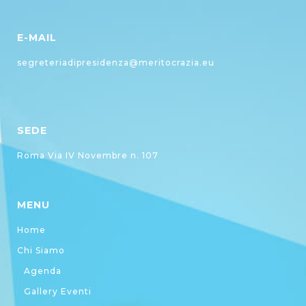
E-MAIL
segreteriadipresidenza@meritocrazia.eu
SEDE
Roma Via IV Novembre n. 107
MENU
Home
Chi Siamo
Agenda
Gallery Eventi