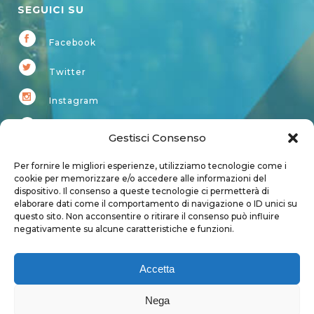
SEGUICI SU
Facebook
Twitter
Instagram
Youtube
Gestisci Consenso
Kardup
Per fornire le migliori esperienze, utilizziamo tecnologie come i
cookie per memorizzare e/o accedere alle informazioni del
dispositivo. Il consenso a queste tecnologie ci permetterà di
Account
elaborare dati come il comportamento di navigazione o ID unici su
questo sito. Non acconsentire o ritirare il consenso può influire
Login
negativamente su alcune caratteristiche e funzioni.
Logout
Account
Accetta
User page
Nega