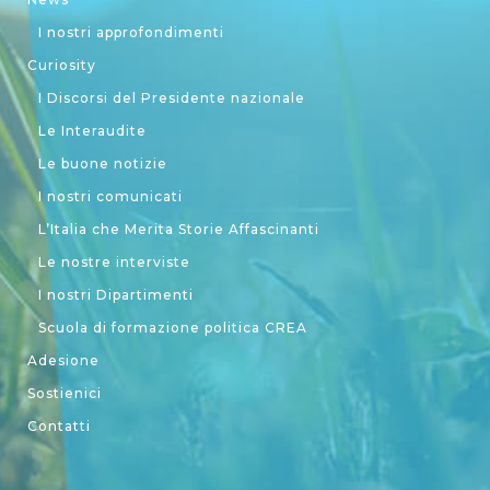
I nostri approfondimenti
Curiosity
I Discorsi del Presidente nazionale
Le Interaudite
Le buone notizie
I nostri comunicati
L’Italia che Merita Storie Affascinanti
Le nostre interviste
I nostri Dipartimenti
Scuola di formazione politica CREA
Adesione
Sostienici
Contatti