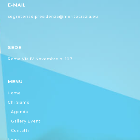
E-MAIL
segreteriadipresidenza@meritocrazia.eu
SEDE
Roma Via IV Novembre n. 107
MENU
Home
Chi Siamo
Agenda
Gallery Eventi
Contatti
News