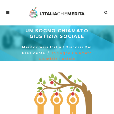
UN SOGNO CHIAMATO
GIUSTIZIA SOCIALE
Meritocrazia Italia
/
Discorsi Del
Presidente
/
Un Sogno Chiamato
Giustizia Sociale