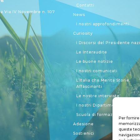
DE
Contatti
 Via IV Novembre n. 107
News
I nostri approfondimenti
Curiosity
I Discorsi del Presidente naz
Le Interaudite
Le buone notizie
I nostri comunicati
L’Italia che Merita Storie
Affascinanti
Le nostre interviste
I nostri Dipartimenti
Scuola di formazione politic
Per fornire
memorizzare
Adesione
queste tec
Sostienici
navigazione