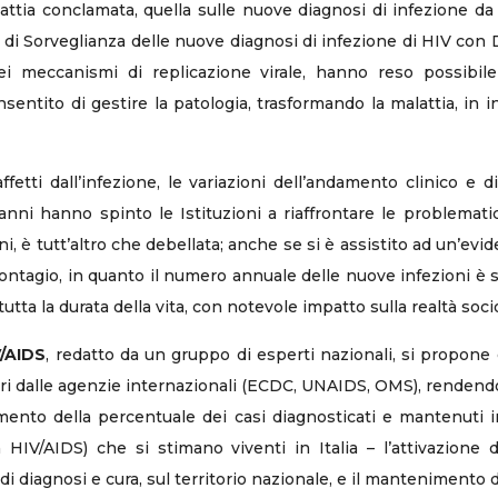
alattia conclamata, quella sulle nuove diagnosi di infezione d
a di Sorveglianza delle nuove diagnosi di infezione di HIV con DM
ei meccanismi di replicazione virale, hanno reso possibile
tito di gestire la patologia, trasformando la malattia, in inf
fetti dall’infezione, le variazioni dell’andamento clinico e di
i hanno spinto le Istituzioni a riaffrontare le problematich
ni, è tutt’altro che debellata; anche se si è assistito ad un’e
 contagio, in quanto il numero annuale delle nuove infezioni è 
utta la durata della vita, con notevole impatto sulla realtà socio
V/AIDS
, redatto da un gruppo di esperti nazionali, si propone 
ari dalle agenzie internazionali (ECDC, UNAIDS, OMS), rendendol
mento della percentuale dei casi diagnosticati e mantenuti i
AIDS) che si stimano viventi in Italia – l’attivazione di 
i diagnosi e cura, sul territorio nazionale, e il mantenimento di