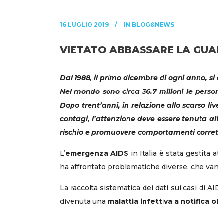
16 LUGLIO 2019
IN
BLOG&NEWS
VIETATO ABBASSARE LA GUAR
Dal 1988, il primo dicembre di ogni anno, si 
Nel mondo sono circa 36.7 milioni le perso
Dopo trent’anni, in relazione allo scarso l
contagi, l’attenzione deve essere tenuta 
rischio e promuovere comportamenti corrett
L’
emergenza AIDS
in Italia è stata gestita 
ha affrontato problematiche diverse, che vann
La raccolta sistematica dei dati sui casi di AI
divenuta una
malattia infettiva a notifica o