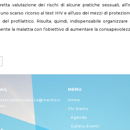
tta valutazione dei rischi di alcune pratiche sessuali, all
 uno scarso ricorso al test HIV e all’uso dei mezzi di protezi
o del profilattico. Risulta, quindi, indispensabile organizz
ente la malattia con l’obiettivo di aumentare la consapevolezza
AIL
MENU
eteriadipresidenza@meritocr
Home
.eu
Chi Siamo
Agenda
Gallery Eventi