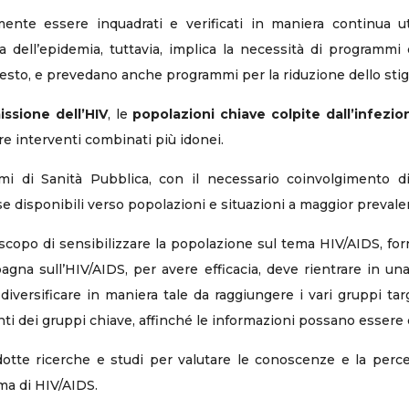
ente essere inquadrati e verificati in maniera continua u
a dell’epidemia, tuttavia, implica la necessità di programm
ntesto, e prevedano anche programmi per la riduzione dello stig
issione dell’HIV
, le
popolazioni chiave colpite dall’infezio
re interventi combinati più idonei.
i di Sanità Pubblica, con il necessario coinvolgimento di a
rse disponibili verso popolazioni e situazioni a maggior prevalen
copo di sensibilizzare la popolazione sul tema HIV/AIDS, forn
gna sull’HIV/AIDS, per avere efficacia, deve rientrare in un
diversificare in maniera tale da raggiungere i vari gruppi tar
i dei gruppi chiave, affinché le informazioni possano essere c
otte ricerche e studi per valutare le conoscenze e la percez
ma di HIV/AIDS.