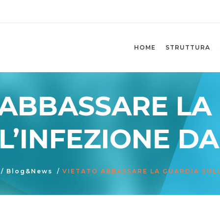
HOME
STRUTTURA
 ABBASSARE LA
L’INFEZIONE DA
/
Blog&News
/
VIETATO ABBASSARE LA GUARDIA SULL