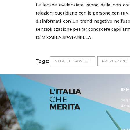
Le lacune evidenziate vanno dalla non corre
relazioni quotidiane con le persone con HIV,
disinformati con un trend negativo nell’us
sensibilizzazione per far conoscere capillarm
Di MICAELA SPATARELLA
Tags:
MALATTIE CRONICHE
PREVENZIONE
E-M
segr
azia