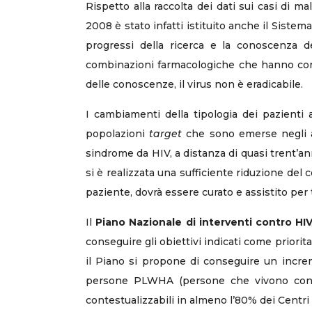
Rispetto alla raccolta dei dati sui casi di m
2008 è stato infatti istituito anche il Sistem
progressi della ricerca e la conoscenza d
combinazioni farmacologiche che hanno consen
delle conoscenze, il virus non è eradicabile.
I cambiamenti della tipologia dei pazienti af
popolazioni
target
che sono emerse negli ann
sindrome da HIV, a distanza di quasi trent’an
si è realizzata una sufficiente riduzione del
paziente, dovrà essere curato e assistito per t
Il
Piano Nazionale di interventi contro HI
conseguire gli obiettivi indicati come priorit
il Piano si propone di conseguire un incre
persone PLWHA (persone che vivono con HIV/
contestualizzabili in almeno l’80% dei Centri d