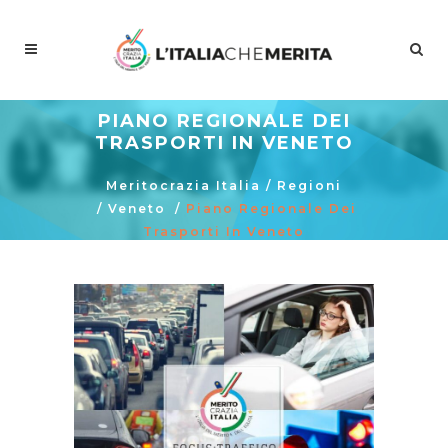
PIANO REGIONALE DEI
TRASPORTI IN VENETO
Meritocrazia Italia
/
Regioni
/
Veneto
/
Piano Regionale Dei
Trasporti In Veneto