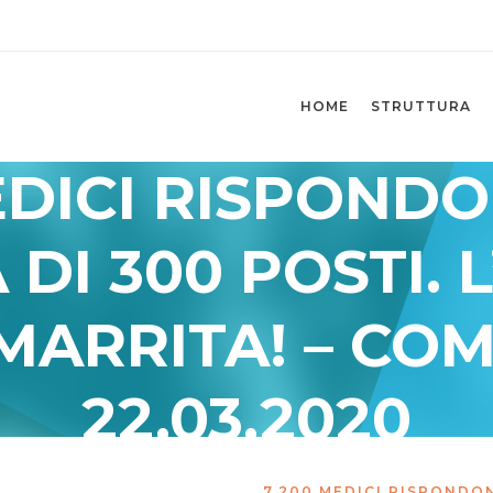
HOME
STRUTTURA
EDICI RISPOND
 DI 300 POSTI. 
SMARRITA! – CO
22.03.2020
poste
/
La Curva Delle Idee
/
7.200 MEDICI RISPONDON