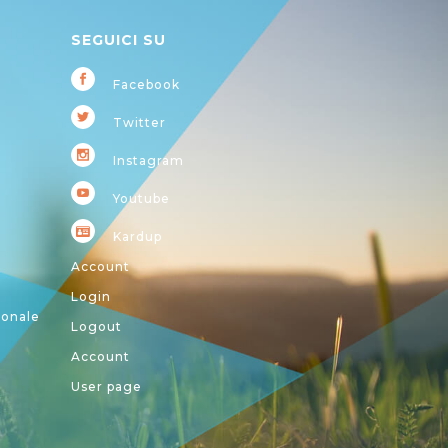
SEGUICI SU
Facebook
Twitter
Instagram
Youtube
Kardup
Account
Login
ionale
Logout
Account
User page