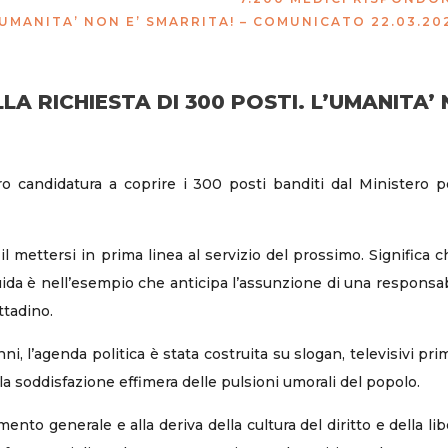
’UMANITA’ NON E’ SMARRITA! – COMUNICATO 22.03.20
A RICHIESTA DI 300 POSTI. L’UMANITA’ 
o candidatura a coprire i 300 posti banditi dal Ministero p
il mettersi in prima linea al servizio del prossimo. Significa
uida è nell’esempio che anticipa l’assunzione di una responsabil
ttadino.
, l’agenda politica è stata costruita su slogan, televisivi prima 
la soddisfazione effimera delle pulsioni umorali del popolo.
nto generale e alla deriva della cultura del diritto e della li