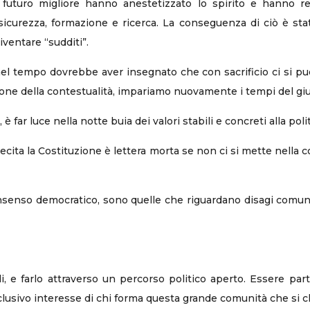
uturo migliore hanno anestetizzato lo spirito e hanno reso
tà, sicurezza, formazione e ricerca. La conseguenza di ciò è 
iventare “sudditi”.
el tempo dovrebbe aver insegnato che con sacrificio ci si pu
one della contestualità, impariamo nuovamente i tempi del giu
 è far luce nella notte buia dei valori stabili e concreti alla polit
sollecita la Costituzione è lettera morta se non ci si mette nell
consenso democratico, sono quelle che riguardano disagi comuni.
ili, e farlo attraverso un percorso politico aperto. Essere 
sclusivo interesse di chi forma questa grande comunità che si 