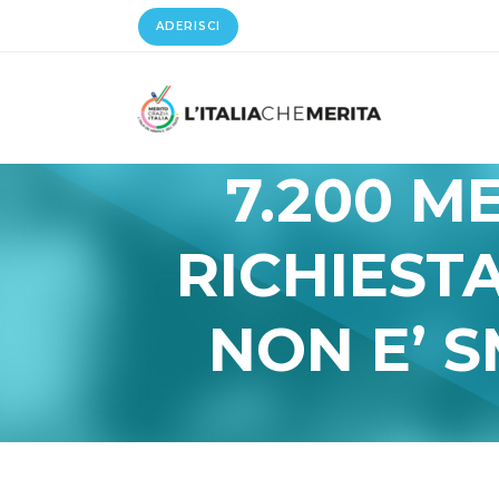
ADERISCI
7.200 M
RICHIESTA
NON E’ 
Meritocrazia Italia
/
Studi E Pro