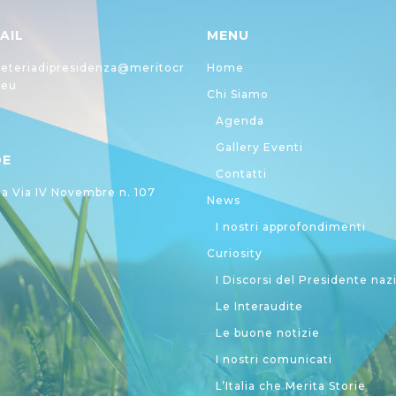
AIL
MENU
eteriadipresidenza@meritocr
Home
.eu
Chi Siamo
Agenda
Gallery Eventi
DE
Contatti
 Via IV Novembre n. 107
News
I nostri approfondimenti
Curiosity
I Discorsi del Presidente naz
Le Interaudite
Le buone notizie
I nostri comunicati
L’Italia che Merita Storie