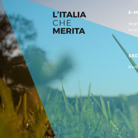
E-M
segr
azia
SE
Roma