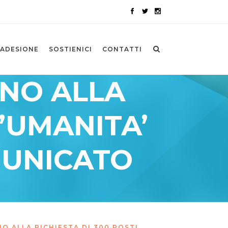
ADESIONE
SOSTIENICI
CONTATTI
ONO ALLA
L’UMANITA’
MUNICATO
O ALLA RICHIESTA DI 300 POSTI.