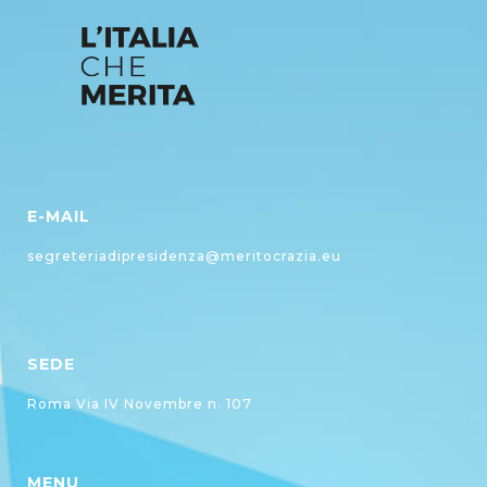
E-MAIL
segreteriadipresidenza@meritocrazia.eu
SEDE
Roma Via IV Novembre n. 107
MENU