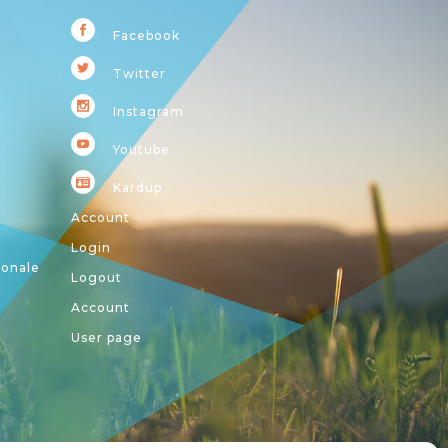
Facebook
Twitter
Instagram
Youtube
Kardup
Account
Login
ionale
Logout
Account
User page