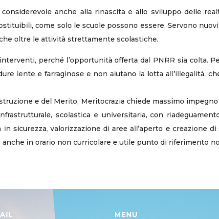
nsiderevole anche alla rinascita e allo sviluppo delle real
ostituibili, come solo le scuole possono essere. Servono nuovi mo
che oltre le attività strettamente scolastiche.
i interventi, perché l’opportunità offerta dal PNRR sia colta. 
re lente e farraginose e non aiutano la lotta all’illegalità, ch
Istruzione e del Merito, Meritocrazia chiede massimo impegno ne
infrastrutturale, scolastica e universitaria, con riadeguamen
n sicurezza, valorizzazione di aree all’aperto e creazione di 
bili anche in orario non curricolare e utile punto di riferimento
AIL
MENU