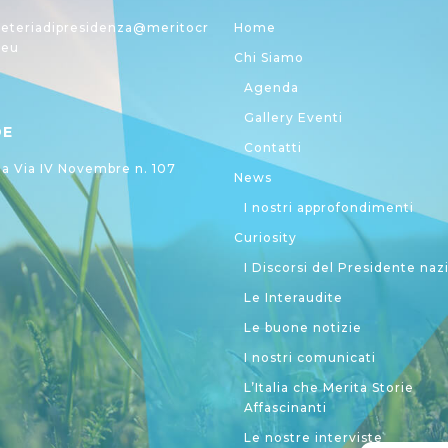
eteriadipresidenza@meritocr
Home
.eu
Chi Siamo
Agenda
Gallery Eventi
DE
Contatti
 Via IV Novembre n. 107
News
I nostri approfondimenti
Curiosity
I Discorsi del Presidente naz
Le Interaudite
Le buone notizie
I nostri comunicati
L’Italia che Merita Storie
Affascinanti
Le nostre interviste