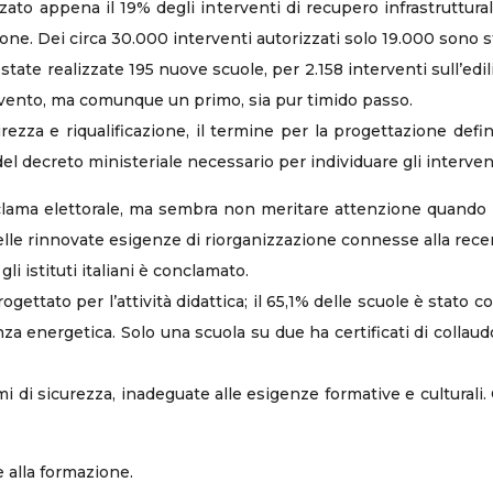
zato appena il 19% degli interventi di recupero infrastrutturale
ione. Dei circa 30.000 interventi autorizzati solo 19.000 sono st
te realizzate 195 nuove scuole, per 2.158 interventi sull’edil
ervento, ma comunque un primo, sia pur timido passo.
ezza e riqualificazione, il termine per la progettazione defin
 decreto ministeriale necessario per individuare gli interventi
ma elettorale, ma sembra non meritare attenzione quando poi 
elle rinnovate esigenze di riorganizzazione connesse alla rec
i istituti italiani è conclamato.
gettato per l’attività didattica; il 65,1% delle scuole è stato c
nza energetica. Solo una scuola su due ha certificati di collaud
imi di sicurezza, inadeguate alle esigenze formative e cultural
e alla formazione.