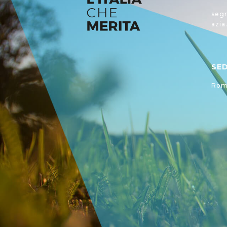
segr
azia
SE
Roma