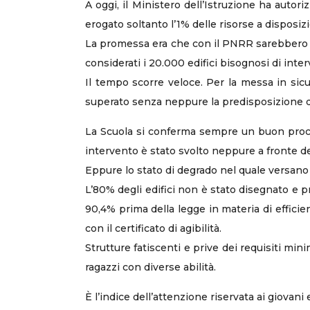
A oggi, il Ministero dell’Istruzione ha autoriz
erogato soltanto l’1% delle risorse a disposiz
La promessa era che con il PNRR sarebbero sta
considerati i 20.000 edifici bisognosi di int
Il tempo scorre veloce. Per la messa in sicur
superato senza neppure la predisposizione del
La Scuola si conferma sempre un buon procla
intervento è stato svolto neppure a fronte d
Eppure lo stato di degrado nel quale versano gl
L’80% degli edifici non è stato disegnato e pro
90,4% prima della legge in materia di efficie
con il certificato di agibilità.
Strutture fatiscenti e prive dei requisiti min
ragazzi con diverse abilità.
È l’indice dell’attenzione riservata ai giovani 