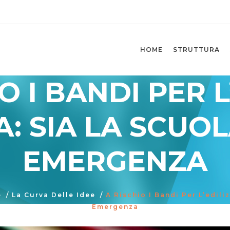
HOME
STRUTTURA
O I BANDI PER L
: SIA LA SCUO
EMERGENZA
e
/
La Curva Delle Idee
/
A Rischio I Bandi Per L’edili
Emergenza