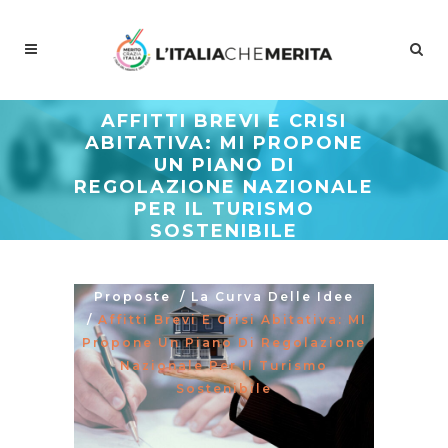
AFFITTI BREVI E CRISI
ABITATIVA: MI PROPONE
UN PIANO DI
REGOLAZIONE NAZIONALE
PER IL TURISMO
SOSTENIBILE
Meritocrazia Italia
/
Studi E
Proposte
/
La Curva Delle Idee
/
Affitti Brevi E Crisi Abitativa: MI
Propone Un Piano Di Regolazione
Nazionale Per Il Turismo
Sostenibile