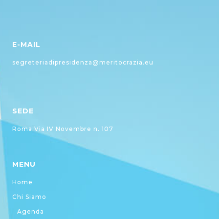
E-MAIL
segreteriadipresidenza@meritocrazia.eu
SEDE
Roma Via IV Novembre n. 107
MENU
Home
Chi Siamo
Agenda