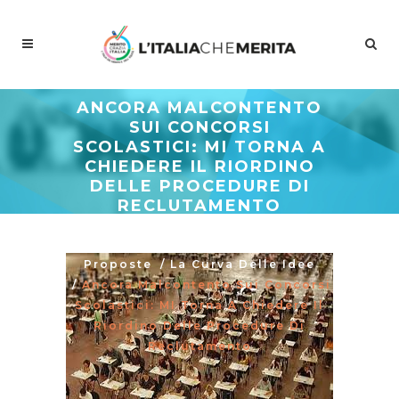
ANCORA MALCONTENTO
SUI CONCORSI
SCOLASTICI: MI TORNA A
CHIEDERE IL RIORDINO
DELLE PROCEDURE DI
RECLUTAMENTO
Meritocrazia Italia
/
Studi E
Proposte
/
La Curva Delle Idee
/
Ancora Malcontento Sui Concorsi
Scolastici: MI Torna A Chiedere Il
Riordino Delle Procedure Di
Reclutamento