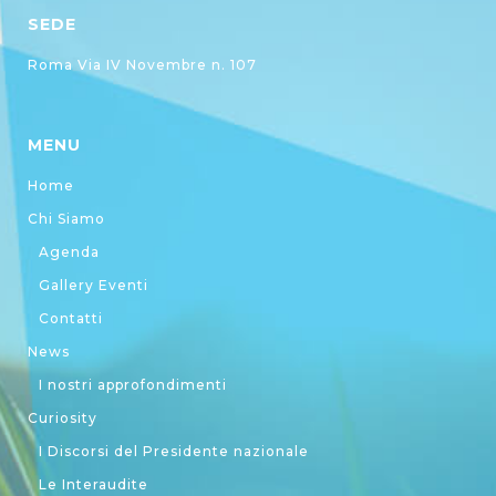
SEDE
Roma Via IV Novembre n. 107
MENU
Home
Chi Siamo
Agenda
Gallery Eventi
Contatti
News
I nostri approfondimenti
Curiosity
I Discorsi del Presidente nazionale
Le Interaudite