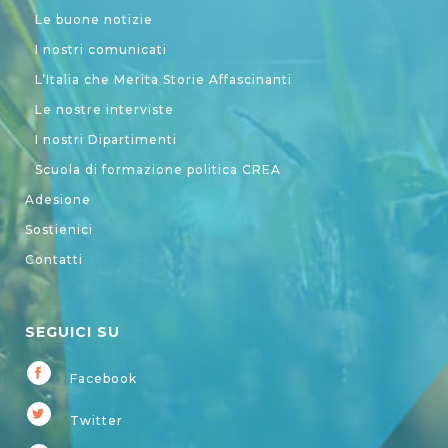
Le buone notizie
I nostri comunicati
L’Italia che Merita Storie Affascinanti
Le nostre interviste
I nostri Dipartimenti
Scuola di formazione politica CREA
Adesione
Sostienici
Contatti
SEGUICI SU
Facebook
Twitter