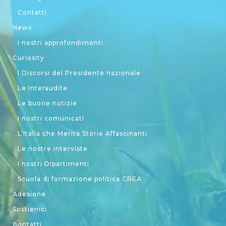
Contatti
News
I nostri approfondimenti
Curiosity
I Discorsi del Presidente nazionale
Le Interaudite
Le buone notizie
I nostri comunicati
L’Italia che Merita Storie Affascinanti
Le nostre interviste
I nostri Dipartimenti
Scuola di formazione politica CREA
Adesione
Sostienici
Contatti