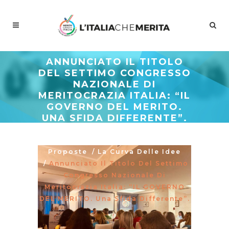
ANNUNCIATO IL TITOLO
DEL SETTIMO CONGRESSO
NAZIONALE DI
MERITOCRAZIA ITALIA: “IL
GOVERNO DEL MERITO.
UNA SFIDA DIFFERENTE”.
Meritocrazia Italia
/
Studi E
Proposte
/
La Curva Delle Idee
/
Annunciato Il Titolo Del Settimo
Congresso Nazionale Di
Meritocrazia Italia: “IL GOVERNO
DEL MERITO. Una Sfida Differente”.