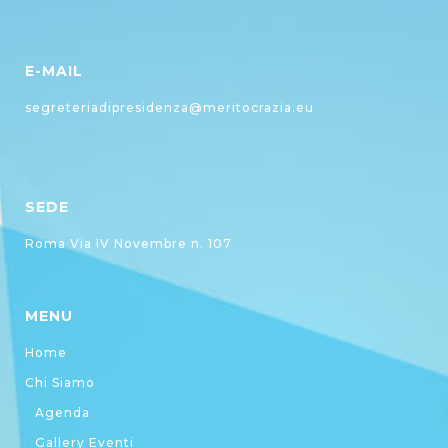
E-MAIL
segreteriadipresidenza@meritocrazia.eu
SEDE
Roma Via IV Novembre n. 107
MENU
Home
Chi Siamo
Agenda
Gallery Eventi