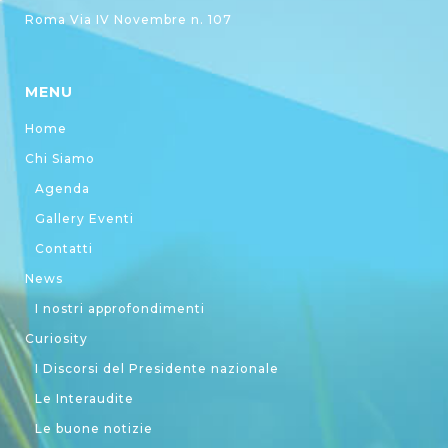
Roma Via IV Novembre n. 107
MENU
Home
Chi Siamo
Agenda
Gallery Eventi
Contatti
News
I nostri approfondimenti
Curiosity
I Discorsi del Presidente nazionale
Le Interaudite
Le buone notizie