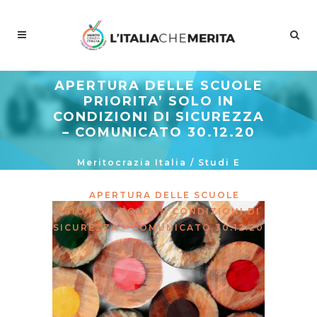
APERTURA DELLE SCUOLE
PRIORITA’ SOLO IN
CONDIZIONI DI SICUREZZA
– COMUNICATO 30.12.20
Meritocrazia Italia
/
Studi E
Proposte
/
La Curva Delle Idee
/
APERTURA DELLE SCUOLE
PRIORITA’ SOLO IN CONDIZIONI DI
SICUREZZA – COMUNICATO 30.12.20