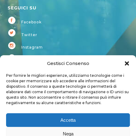
SEGUICI SU
Facebook
Twitter
Instagram
Youtube
Gestisci Consenso
Kardup
Per fornire le migliori esperienze, utilizziamo tecnologie come i
cookie per memorizzare e/o accedere alle informazioni del
dispositivo. Il consenso a queste tecnologie ci permetterà di
Account
elaborare dati come il comportamento di navigazione o ID unici su
questo sito. Non acconsentire o ritirare il consenso può influire
Login
negativamente su alcune caratteristiche e funzioni.
Logout
Account
Accetta
User page
Nega