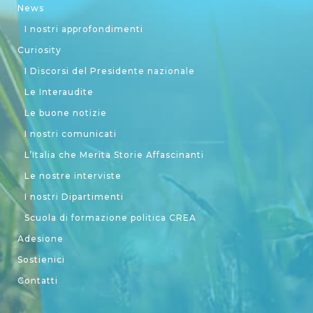
News
I nostri approfondimenti
Curiosity
I Discorsi del Presidente nazionale
Le Interaudite
Le buone notizie
I nostri comunicati
L’Italia che Merita Storie Affascinanti
Le nostre interviste
I nostri Dipartimenti
Scuola di formazione politica CREA
Adesione
Sostienici
Contatti