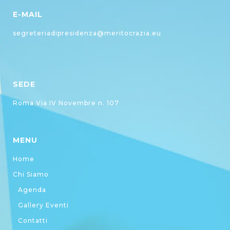
E-MAIL
segreteriadipresidenza@meritocrazia.eu
SEDE
Roma Via IV Novembre n. 107
MENU
Home
Chi Siamo
Agenda
Gallery Eventi
Contatti