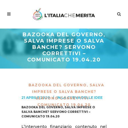
BAZOOKA DEL GOVERNO,
SALVA IMPRESE O SALVA
BANCHE? SERVONO
CORRETTIVI –
COMUNICATO 19.04.20
Meritocrazia Italia
/
Studi E
Proposte
/
La Curva Delle Idee
/
BAZOOKA DEL GOVERNO, SALVA
IMPRESE O SALVA BANCHE?
21 APRILE 2020
IN
LA CURVA DELLE IDEE
SERVONO CORRETTIVI –
COMUNICATO 19.04.20
BAZOOKA DEL GOVERNO, SALVA IMPRESE O
SALVA BANCHE? SERVONO CORRETTIVI –
COMUNICATO 19.04.20
L’Intervento finanziario contenuto nel