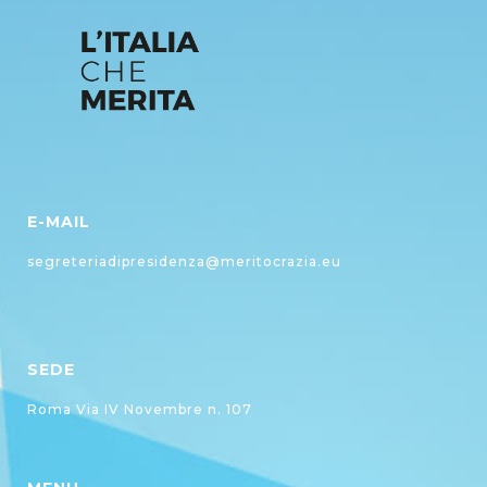
E-MAIL
segreteriadipresidenza@meritocrazia.eu
SEDE
Roma Via IV Novembre n. 107