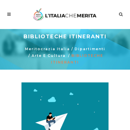
BIBLIOTECHE ITINERANTI
Meritocrazia Italia
/
Dipartimenti
/
Arte E Cultura
/
BIBLIOTECHE
ITINERANTI