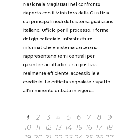
Nazionale Magistrati nel confronto
riaperto con il Ministero della Giustizia
sui principali nodi del sistema giudiziario
italiano. Ufficio per il processo, riforma
del gip collegiale, infrastrutture
informatiche e sistema carcerario
rappresentano temi centrali per
garantire ai cittadini una giustizia
realmente efficiente, accessibile e
credibile. Le criticità segnalate rispetto
all’imminente entrata in vigore...
1
2
3
4
5
6
7
8
9
10
11
12
13
14
15
16
17
18
19
20
21
22
23
24
25
26
27