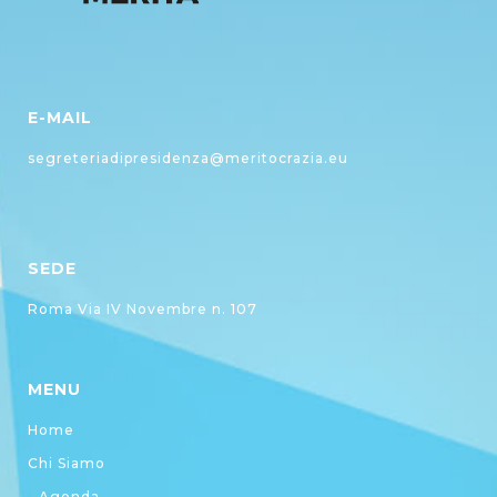
E-MAIL
segreteriadipresidenza@meritocrazia.eu
SEDE
Roma Via IV Novembre n. 107
MENU
Home
Chi Siamo
Agenda