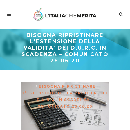
BISOGNA RIPRISTINARE
L’ESTENSIONE DELLA
VALIDITA’ DEI D.U.R.C. IN
SCADENZA – COMUNICATO
26.06.20
Meritocrazia Italia
/
Studi E
Proposte
/
La Curva Delle Idee
/
BISOGNA RIPRISTINARE
L’ESTENSIONE DELLA VALIDITA’ DEI
D.U.R.C. IN SCADENZA –
COMUNICATO 26.06.20