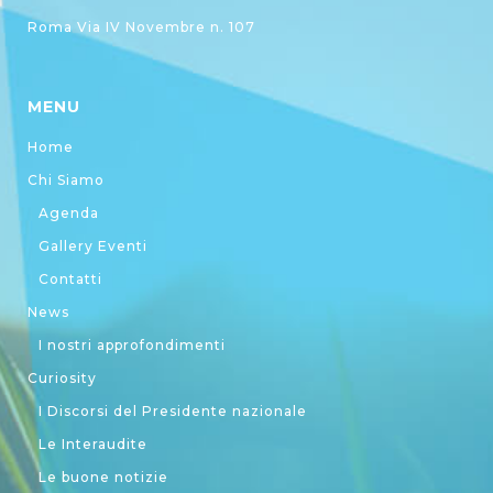
Roma Via IV Novembre n. 107
MENU
Home
Chi Siamo
Agenda
Gallery Eventi
Contatti
News
I nostri approfondimenti
Curiosity
I Discorsi del Presidente nazionale
Le Interaudite
Le buone notizie