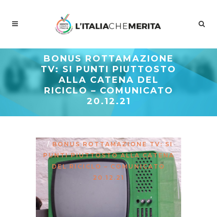
BONUS ROTTAMAZIONE
TV: SI PUNTI PIUTTOSTO
ALLA CATENA DEL
RICICLO – COMUNICATO
20.12.21
Meritocrazia Italia
/
Studi E
Proposte
/
La Curva Delle Idee
/
BONUS ROTTAMAZIONE TV: SI
PUNTI PIUTTOSTO ALLA CATENA
DEL RICICLO – COMUNICATO
20.12.21