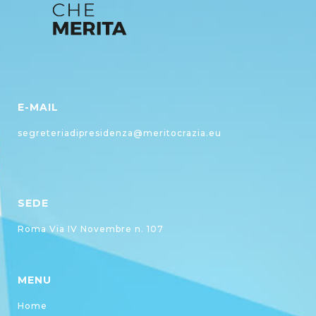
E-MAIL
segreteriadipresidenza@meritocrazia.eu
SEDE
Roma Via IV Novembre n. 107
MENU
Home