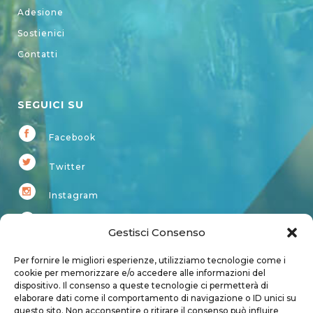
Adesione
Sostienici
Contatti
SEGUICI SU
Facebook
Twitter
Instagram
Youtube
Gestisci Consenso
Kardup
Per fornire le migliori esperienze, utilizziamo tecnologie come i
cookie per memorizzare e/o accedere alle informazioni del
dispositivo. Il consenso a queste tecnologie ci permetterà di
Account
elaborare dati come il comportamento di navigazione o ID unici su
questo sito. Non acconsentire o ritirare il consenso può influire