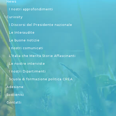
News
I nostri approfondimenti
Curiosity
I Discorsi del Presidente nazionale
Le Interaudite
Le buone notizie
I nostri comunicati
L’Italia che Merita Storie Affascinanti
Le nostre interviste
I nostri Dipartimenti
Scuola di formazione politica CREA
Adesione
Sostienici
Contatti