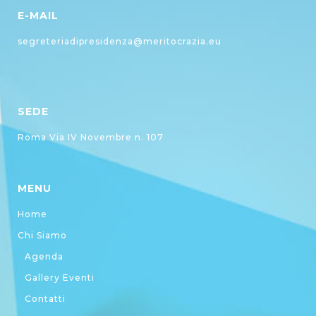
E-MAIL
segreteriadipresidenza@meritocrazia.eu
SEDE
Roma Via IV Novembre n. 107
MENU
Home
Chi Siamo
Agenda
Gallery Eventi
Contatti