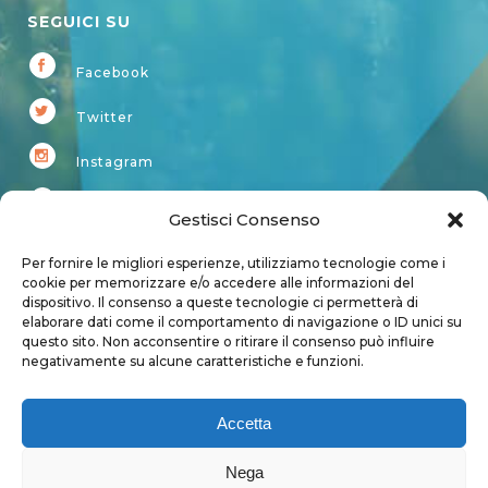
SEGUICI SU
Facebook
Twitter
Instagram
Youtube
Gestisci Consenso
Kardup
Per fornire le migliori esperienze, utilizziamo tecnologie come i
cookie per memorizzare e/o accedere alle informazioni del
dispositivo. Il consenso a queste tecnologie ci permetterà di
Account
elaborare dati come il comportamento di navigazione o ID unici su
questo sito. Non acconsentire o ritirare il consenso può influire
Login
negativamente su alcune caratteristiche e funzioni.
Logout
Account
Accetta
User page
Nega