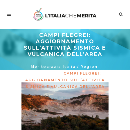
CAMPI FLEGREI:
AGGIORNAMENTO
SULL’ATTIVITÀ SISMICA E
VULCANICA DELL’AREA
Meritocrazia Italia
/
Regioni
/
Campania
/
CAMPI FLEGREI:
AGGIORNAMENTO SULL’ATTIVITÀ
SISMICA E VULCANICA DELL’AREA