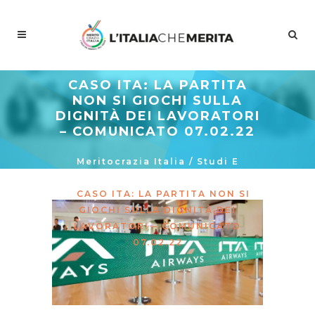
CASO ITA: LA PARTITA
NON SI GIOCHI SULLA
DIGNITÀ DEI LAVORATORI
– COMUNICATO 07.02.22
Meritocrazia Italia
/
Studi E
Proposte
/
La Curva Delle Idee
/
CASO ITA: LA PARTITA NON SI
GIOCHI SULLA DIGNITÀ DEI
LAVORATORI – COMUNICATO
07.02.22