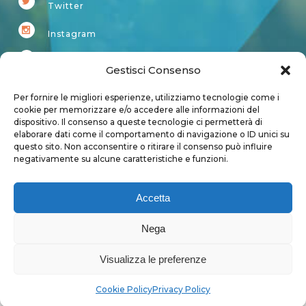
Twitter
Instagram
Youtube
Gestisci Consenso
Kardup
Per fornire le migliori esperienze, utilizziamo tecnologie come i
cookie per memorizzare e/o accedere alle informazioni del
dispositivo. Il consenso a queste tecnologie ci permetterà di
Account
elaborare dati come il comportamento di navigazione o ID unici su
questo sito. Non acconsentire o ritirare il consenso può influire
Login
negativamente su alcune caratteristiche e funzioni.
Logout
Account
Accetta
User page
Nega
Visualizza le preferenze
Privacy Policy
|
Cookie Policy
Cookie Policy
Privacy Policy
Copyright 2018 - Tutti i diritti sono riservati