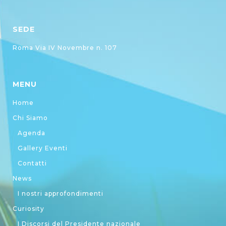
SEDE
Roma Via IV Novembre n. 107
MENU
Home
Chi Siamo
Agenda
Gallery Eventi
Contatti
News
I nostri approfondimenti
Curiosity
I Discorsi del Presidente nazionale