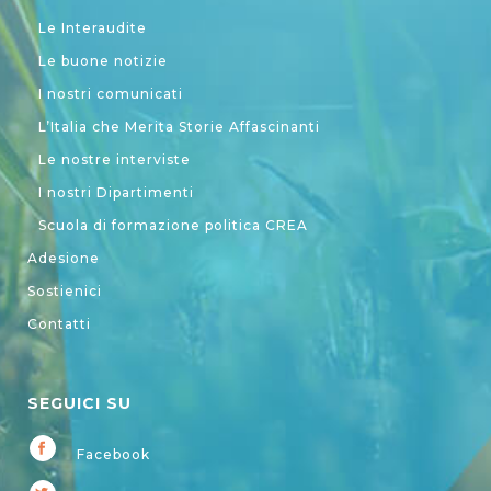
Le Interaudite
Le buone notizie
I nostri comunicati
L’Italia che Merita Storie Affascinanti
Le nostre interviste
I nostri Dipartimenti
Scuola di formazione politica CREA
Adesione
Sostienici
Contatti
SEGUICI SU
Facebook