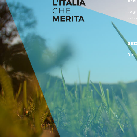
E-M
segr
azia
SE
Roma