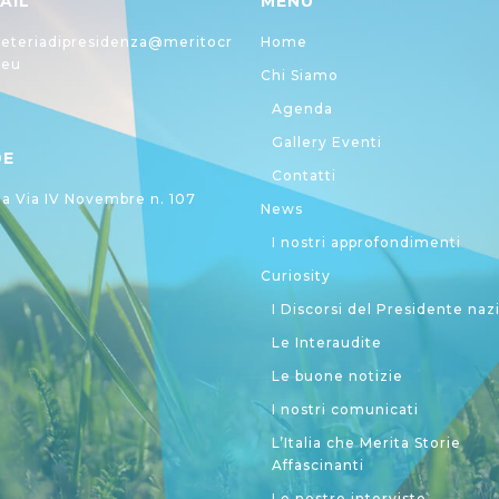
AIL
MENU
eteriadipresidenza@meritocr
Home
.eu
Chi Siamo
Agenda
Gallery Eventi
DE
Contatti
 Via IV Novembre n. 107
News
I nostri approfondimenti
Curiosity
I Discorsi del Presidente naz
Le Interaudite
Le buone notizie
I nostri comunicati
L’Italia che Merita Storie
Affascinanti
Le nostre interviste