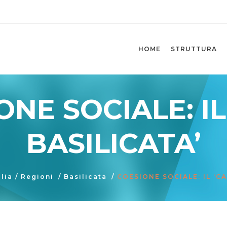
HOME
STRUTTURA
ONE SOCIALE: IL
BASILICATA’
alia
/
Regioni
/
Basilicata
/
COESIONE SOCIALE: IL ‘C