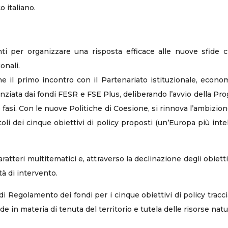
 italiano.
enti per organizzare una risposta efficace alle nuove sfide 
onali.
e il primo incontro con il Partenariato istituzionale, econo
iata dai fondi FESR e FSE Plus, deliberando l’avvio della Pro
asi. Con le nuove Politiche di Coesione, si rinnova l’ambizione
oli dei cinque obiettivi di policy proposti (un’Europa più inte
caratteri multitematici e, attraverso la declinazione degli obiet
à di intervento.
e di Regolamento dei fondi per i cinque obiettivi di policy trac
 in materia di tenuta del territorio e tutela delle risorse natur