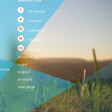
SEGUICI SU
Facebook
Twitter
Instagram
Youtube
Kardup
Account
Login
ionale
Logout
Account
User page