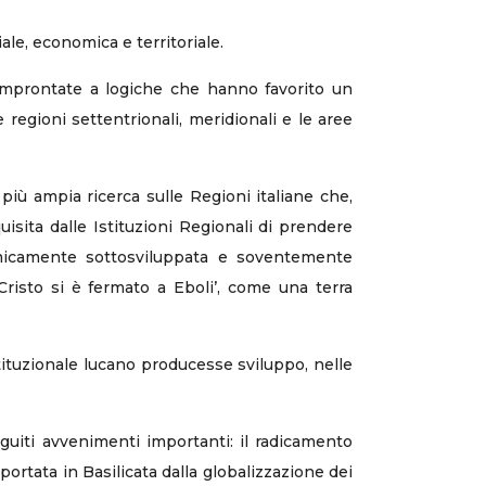
ale, economica e territoriale.
i. Improntate a logiche che hanno favorito un
e regioni settentrionali, meridionali e le aree
a più ampia ricerca sulle Regioni italiane che,
quisita dalle Istituzioni Regionali di prendere
nomicamente sottosviluppata e soventemente
Cristo si è fermato a Eboli’, come una terra
stituzionale lucano producesse sviluppo, nelle
eguiti avvenimenti importanti: il radicamento
a portata in Basilicata dalla globalizzazione dei