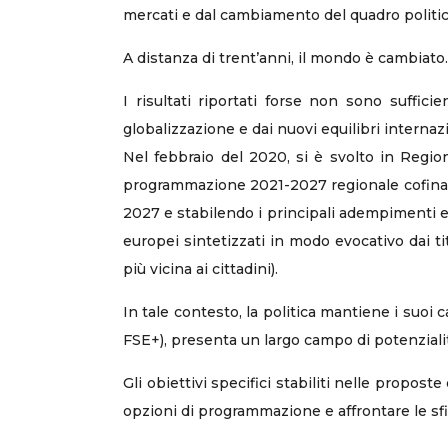
mercati e dal cambiamento del quadro politico
A distanza di trent’anni, il mondo è cambiato.
I risultati riportati forse non sono suffici
globalizzazione e dai nuovi equilibri internazi
Nel febbraio del 2020, si è svolto in Region
programmazione 2021-2027 regionale cofinanz
2027 e stabilendo i principali adempimenti e f
europei sintetizzati in modo evocativo dai tit
più vicina ai cittadini).
In tale contesto, la politica mantiene i suoi 
FSE+), presenta un largo campo di potenzialit
Gli obiettivi specifici stabiliti nelle propost
opzioni di programmazione e affrontare le sfide