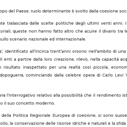
uppo del Paese, ruolo determinante è svolto dalla coesione soci
te tralasciata dalle scelte politiche degli ultimi venti ann
riali, queste non hanno fatto altro che acuire il divario tra l
 sullo scenario nazionale ed internazionale.
a’, identificato all’incirca trent’anni orsono nell’ambito di un
i enti a partire dalla loro creazione, rilevò, nella capacità ac
un risultato inaspettato per una realtà così piccola, eco
l dopoguerra, cominciando dalla celebre opera di Carlo Levi ‘
ra l’interrogativo relativo alla possibilità che il rendimento i
to il suo concetto moderno.
e della Politica Regionale Europea di coesione, si sono suss
rolio, la conservazione delle risorse idriche e naturali e la sfid