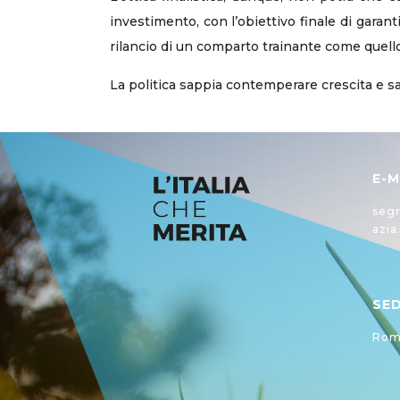
investimento, con l’obiettivo finale di garanti
rilancio di un comparto trainante come quello
La politica sappia contemperare crescita e sa
E-M
segr
azia
SE
Roma