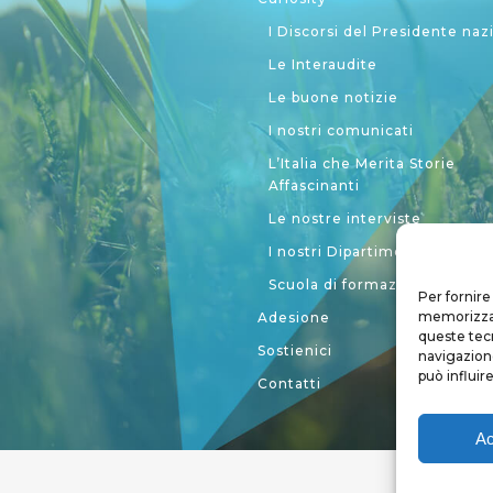
I Discorsi del Presidente naz
Le Interaudite
Le buone notizie
I nostri comunicati
L’Italia che Merita Storie
Affascinanti
Le nostre interviste
I nostri Dipartimenti
Scuola di formazione politic
Per fornire
memorizzare
Adesione
queste tec
Sostienici
navigazione
può influir
Contatti
Ac