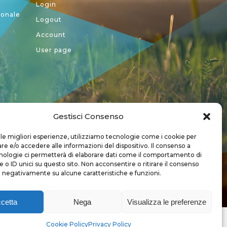
Login
ionale
Logout
Account
User page
Gestisci Consenso
a CREA
 le migliori esperienze, utilizziamo tecnologie come i cookie per
 e/o accedere alle informazioni del dispositivo. Il consenso a
nologie ci permetterà di elaborare dati come il comportamento di
 o ID unici su questo sito. Non acconsentire o ritirare il consenso
e negativamente su alcune caratteristiche e funzioni.
cetta
Nega
Visualizza le preferenze
Copyright 2018 - Tutti i diritti sono riservati
Cookie Policy
Privacy Policy