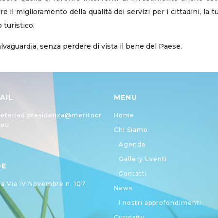
re il miglioramento della qualità dei servizi per i cittadini, la
 turistico.
lvaguardia, senza perdere di vista il bene del Paese.
AIL
MENU
eteriadipresidenza@meritocr
Home
.eu
Chi Siamo
Agenda
Gallery Eventi
DE
Contatti
 Via IV Novembre n. 107
News
I nostri approfondimenti
Curiosity