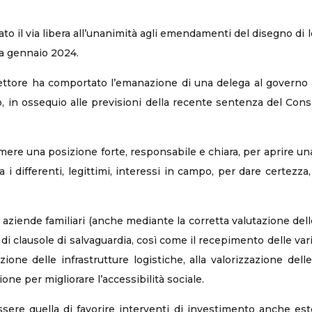
dato il via libera all’unanimità agli emendamenti del disegno di 
da gennaio 2024.
ettore ha comportato l’emanazione di una delega al governo pe
 in ossequio alle previsioni della recente sentenza del Consig
umere una posizione forte, responsabile e chiara, per aprire un
a i differenti, legittimi, interessi in campo, per dare certezz
 aziende familiari (anche mediante la corretta valutazione dell
di clausole di salvaguardia, così come il recepimento delle va
ione delle infrastrutture logistiche, alla valorizzazione delle
ne per migliorare l’accessibilità sociale.
ssere quella di favorire interventi di investimento anche este