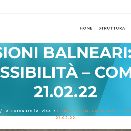
HOME
STRUTTURA
ONI BALNEARI:
SSIBILITÀ – C
21.02.22
/
La Curva Delle Idee
/
CONCESSIONI BALNEARI: SI P
21.02.22