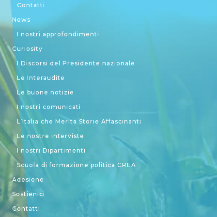
Contatti
News
I nostri approfondimenti
Curiosity
I Discorsi del Presidente nazionale
Le Interaudite
Le buone notizie
I nostri comunicati
L’Italia che Merita Storie Affascinanti
Le nostre interviste
I nostri Dipartimenti
Scuola di formazione politica CREA
Adesione
Sostienici
Contatti