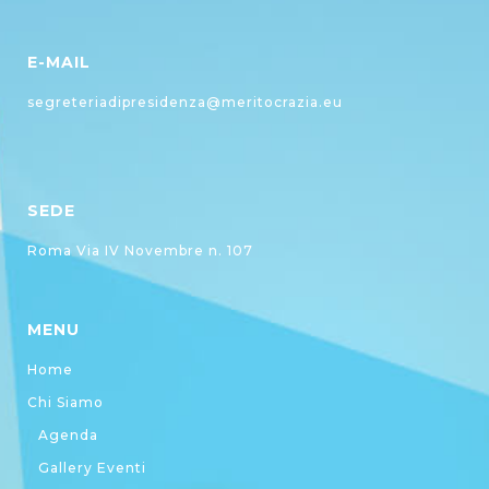
E-MAIL
segreteriadipresidenza@meritocrazia.eu
SEDE
Roma Via IV Novembre n. 107
MENU
Home
Chi Siamo
Agenda
Gallery Eventi