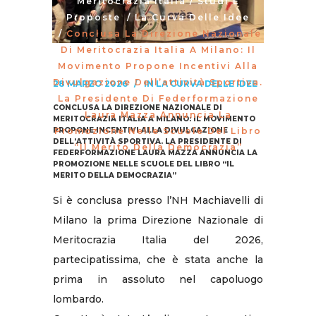
Meritocrazia Italia
/
Studi E
Proposte
/
La Curva Delle Idee
/
Conclusa La Direzione Nazionale
Di Meritocrazia Italia A Milano: Il
Movimento Propone Incentivi Alla
Divulgazione Dell’attività Sportiva.
28 MARZO 2026
IN
LA CURVA DELLE IDEE
La Presidente Di Federformazione
CONCLUSA LA DIREZIONE NAZIONALE DI
Laura Mazza Annuncia La
MERITOCRAZIA ITALIA A MILANO: IL MOVIMENTO
PROPONE INCENTIVI ALLA DIVULGAZIONE
Promozione Nelle Scuole Del Libro
DELL’ATTIVITÀ SPORTIVA. LA PRESIDENTE DI
“Il Merito Della Democrazia”
FEDERFORMAZIONE LAURA MAZZA ANNUNCIA LA
PROMOZIONE NELLE SCUOLE DEL LIBRO “IL
MERITO DELLA DEMOCRAZIA”
Si è conclusa presso l’NH Machiavelli di
Milano la prima Direzione Nazionale di
Meritocrazia Italia del 2026,
partecipatissima, che è stata anche la
prima in assoluto nel capoluogo
lombardo.