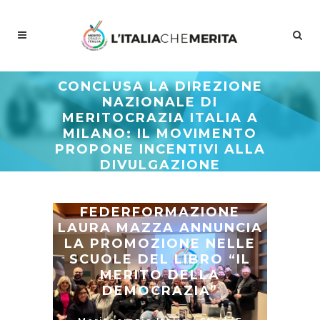
CONCLUSA LA DIREZIONE
NAZIONALE DI
MERITOCRAZIA ITALIA A
MILANO: IL MOVIMENTO
PROPONE INCENTIVI ALLA
DIVULGAZIONE
DELL’ATTIVITÀ SPORTIVA.
LA PRESIDENTE DI
FEDERFORMAZIONE
LAURA MAZZA ANNUNCIA
LA PROMOZIONE NELLE
SCUOLE DEL LIBRO “IL
MERITO DELLA
DEMOCRAZIA”