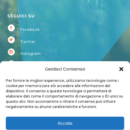
SEGUICI SU
Facebook
Twitter
Instagram
Youtube
Gestisci Consenso
Kardup
Per fornire le migliori esperienze, utilizziamo tecnologie come i
cookie per memorizzare e/o accedere alle informazioni del
dispositivo. Il consenso a queste tecnologie ci permetterà di
Account
elaborare dati come il comportamento di navigazione o ID unici su
questo sito. Non acconsentire o ritirare il consenso può influire
Login
negativamente su alcune caratteristiche e funzioni.
Logout
Account
Accetta
User page