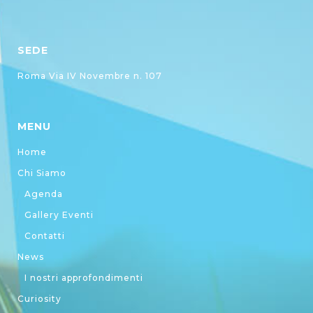
SEDE
Roma Via IV Novembre n. 107
MENU
Home
Chi Siamo
Agenda
Gallery Eventi
Contatti
News
I nostri approfondimenti
Curiosity