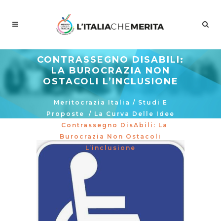
CONTRASSEGNO DISABILI:
LA BUROCRAZIA NON
OSTACOLI L’INCLUSIONE
Meritocrazia Italia
/
Studi E
Proposte
/
La Curva Delle Idee
/
Contrassegno DisAbili: La
Burocrazia Non Ostacoli
L’inclusione