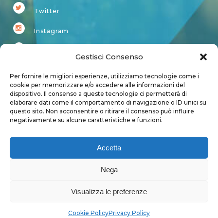
Twitter
Instagram
Youtube
Gestisci Consenso
Kardup
Per fornire le migliori esperienze, utilizziamo tecnologie come i
cookie per memorizzare e/o accedere alle informazioni del
dispositivo. Il consenso a queste tecnologie ci permetterà di
Account
elaborare dati come il comportamento di navigazione o ID unici su
questo sito. Non acconsentire o ritirare il consenso può influire
Login
negativamente su alcune caratteristiche e funzioni.
Logout
Account
Accetta
User page
Nega
Visualizza le preferenze
Privacy Policy
|
Cookie Policy
Cookie Policy
Privacy Policy
Copyright 2018 - Tutti i diritti sono riservati