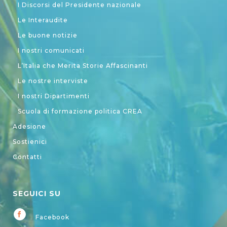
I Discorsi del Presidente nazionale
Le Interaudite
Le buone notizie
I nostri comunicati
L’Italia che Merita Storie Affascinanti
Le nostre interviste
I nostri Dipartimenti
Scuola di formazione politica CREA
Adesione
Sostienici
Contatti
SEGUICI SU
Facebook