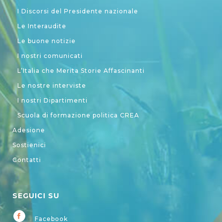
I Discorsi del Presidente nazionale
Le Interaudite
Le buone notizie
I nostri comunicati
L’Italia che Merita Storie Affascinanti
Le nostre interviste
I nostri Dipartimenti
Scuola di formazione politica CREA
Adesione
Sostienici
Contatti
SEGUICI SU
Facebook