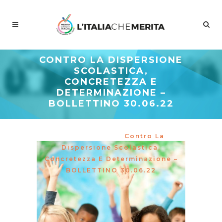
CONTRO LA DISPERSIONE
SCOLASTICA,
CONCRETEZZA E
DETERMINAZIONE –
BOLLETTINO 30.06.22
Meritocrazia Italia
/
Meritocrazia
Italia Giovani
/
Contro La
Dispersione Scolastica,
Concretezza E Determinazione –
BOLLETTINO 30.06.22