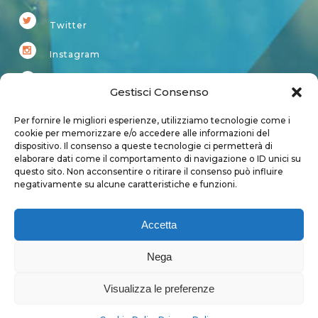
Twitter
Instagram
Youtube
Gestisci Consenso
Kardup
Per fornire le migliori esperienze, utilizziamo tecnologie come i
cookie per memorizzare e/o accedere alle informazioni del
dispositivo. Il consenso a queste tecnologie ci permetterà di
Account
elaborare dati come il comportamento di navigazione o ID unici su
questo sito. Non acconsentire o ritirare il consenso può influire
Login
negativamente su alcune caratteristiche e funzioni.
Logout
Account
Accetta
User page
Nega
Visualizza le preferenze
Privacy Policy
|
Cookie Policy