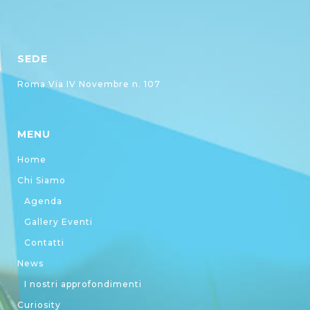
SEDE
Roma Via IV Novembre n. 107
MENU
Home
Chi Siamo
Agenda
Gallery Eventi
Contatti
News
I nostri approfondimenti
Curiosity