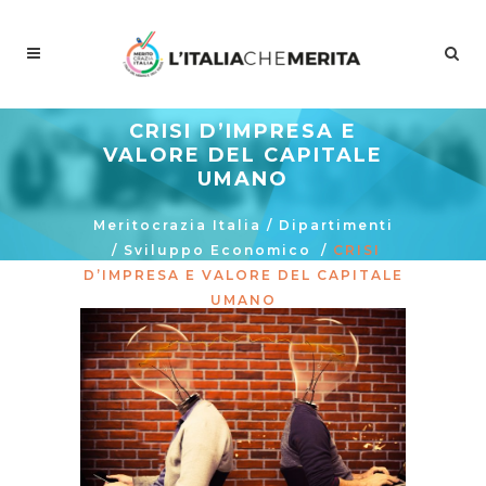
CRISI D’IMPRESA E
VALORE DEL CAPITALE
UMANO
Meritocrazia Italia
/
Dipartimenti
/
Sviluppo Economico
/
CRISI
D’IMPRESA E VALORE DEL CAPITALE
UMANO