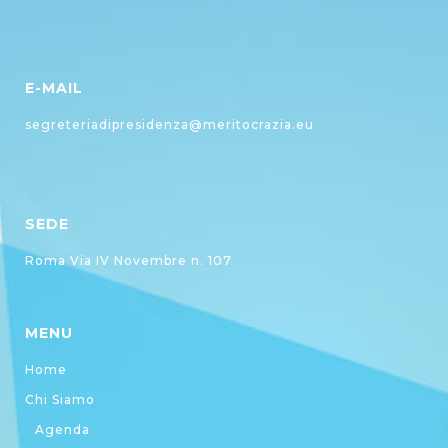
E-MAIL
segreteriadipresidenza@meritocrazia.eu
SEDE
Roma Via IV Novembre n. 107
MENU
Home
Chi Siamo
Agenda