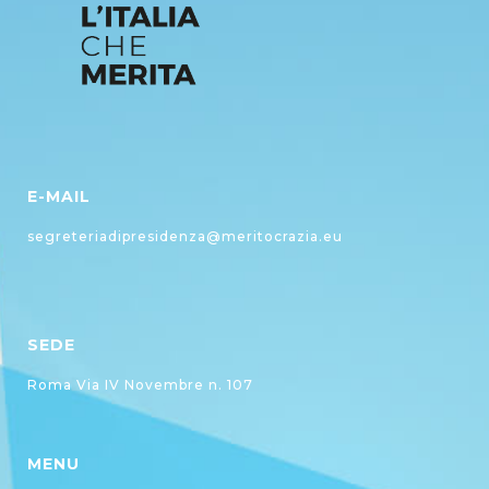
E-MAIL
segreteriadipresidenza@meritocrazia.eu
SEDE
Roma Via IV Novembre n. 107
MENU