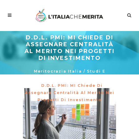
D.D.L. PMI: MI CHIEDE DI
ASSEGNARE CENTRALITÀ
AL MERITO NEI PROGETTI
DI INVESTIMENTO
Meritocrazia Italia
/
Studi E
Proposte
/
La Curva Delle Idee
/
D.d.l. PMI: MI Chiede Di
Assegnare Centralità Al Merito Nei
Progetti Di Investimento