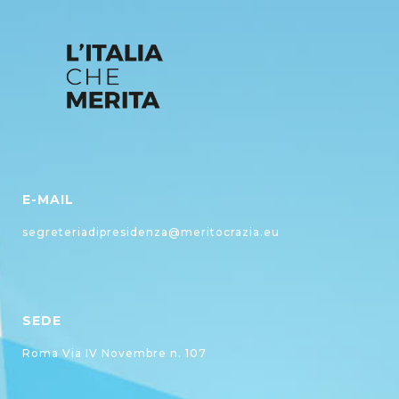
E-MAIL
segreteriadipresidenza@meritocrazia.eu
SEDE
Roma Via IV Novembre n. 107