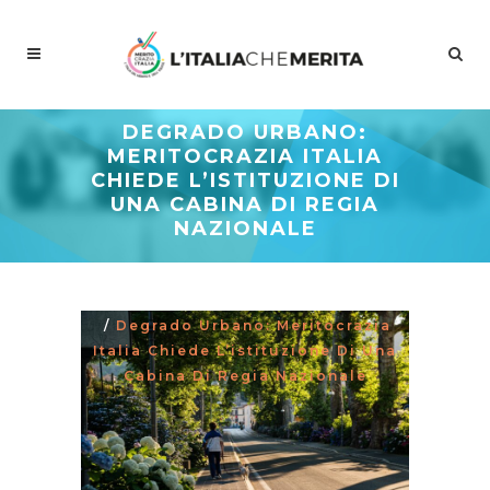
DEGRADO URBANO:
MERITOCRAZIA ITALIA
CHIEDE L’ISTITUZIONE DI
UNA CABINA DI REGIA
NAZIONALE
Meritocrazia Italia
/
Studi E
Proposte
/
La Curva Delle Idee
/
Degrado Urbano: Meritocrazia
Italia Chiede L’istituzione Di Una
Cabina Di Regia Nazionale