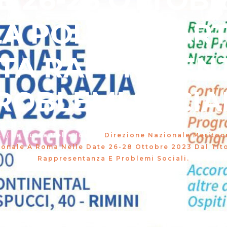
E 26-28 OTTOBR
A POLITICA ART
NTA RAPPRESEN
ROBLEMI SOCIAL
e
/
La Curva Delle Idee
/
Direzione Nazionale Meritocr
nale A Roma Nelle Date 26-28 Ottobre 2023 Dal Titolo
Rappresentanza E Problemi Sociali.