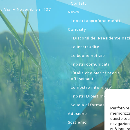
Contatti
 Via IV Novembre n. 107
News
I nostri approfondimenti
Curiosity
I Discorsi del Presidente naz
Le Interaudite
Le buone notizie
I nostri comunicati
L’Italia che Merita Storie
Affascinanti
Le nostre interviste
I nostri Dipartimenti
Scuola di formazione politic
Per fornire
memorizzare
Adesione
queste tec
Sostienici
navigazione
può influir