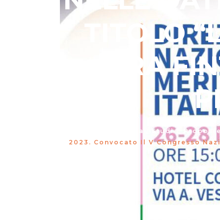
NELLE DAT
TITOLO “L
TRA FI
P
Meritocrazia Italia
/
Studi E Propost
2023. Convocato Il V Congresso Nazio