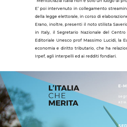
“Meritocrazia Italia non è solo un luogo di p
E’ poi intervenuto in collegamento streaming
della legge elettorale, in corso di elaborazion
Erano, inoltre, presenti il noto stilista Sav
in Italy, il Segretario Nazionale del Centr
Editoriale Unesco prof Massimo Lucidi, la Eu
economia e diritto tributario, che ha relazion
Irpef, agli interpelli ed ai redditi fondiari.
E-M
segr
azia
SE