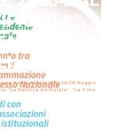
E 2023 DAL
IFICIALE”,
TANZA E
I.
azia Italia, Rimini (RN) 26/28 Maggio
 “La Politica Artificiale”, Tra Finta