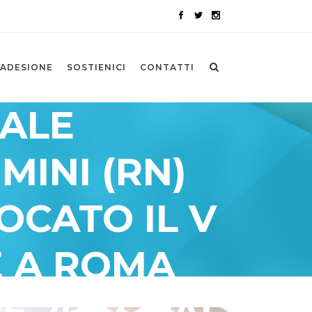
ADESIONE
SOSTIENICI
CONTATTI
NALE
MINI (RN)
OCATO IL V
 A ROMA