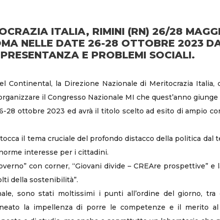
CRAZIA ITALIA, RIMINI (RN) 26/28 MAGG
A NELLE DATE 26-28 OTTOBRE 2023 DA
PPRESENTANZA E PROBLEMI SOCIALI.
 Continental, la Direzione Nazionale di Meritocrazia Italia, du
 organizzare il Congresso Nazionale MI che quest’anno giunge 
-28 ottobre 2023 ed avrà il titolo scelto ad esito di ampio con
occa il tema cruciale del profondo distacco della politica dal t
norme interesse per i cittadini.
verno” con corner, “Giovani divide – CREAre prospettive” e la 
i della sostenibilità”.
le, sono stati moltissimi i punti all’ordine del giorno, tra
ineato la impellenza di porre le competenze e il merito al c