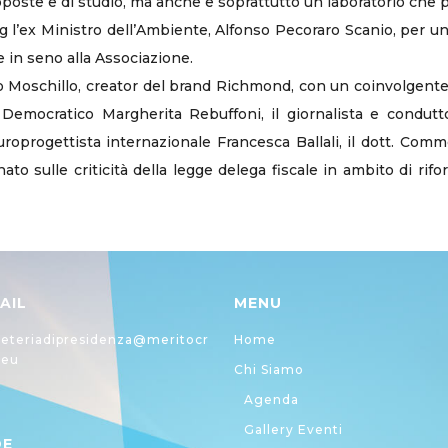
roposte e di studio, ma anche e soprattutto un laboratorio che p
 l’ex Ministro dell’Ambiente, Alfonso Pecoraro Scanio, per un
e in seno alla Associazione.
erio Moschillo, creator del brand Richmond, con un coinvolgent
o Democratico Margherita Rebuffoni, il giornalista e condutto
roprogettista internazionale Francesca Ballali, il dott. Com
ato sulle criticità della legge delega fiscale in ambito di rifor
AIL
MENU
eteriadipresidenza@meritocr
Home
.eu
Chi Siamo
Agenda
Gallery Eventi
DE