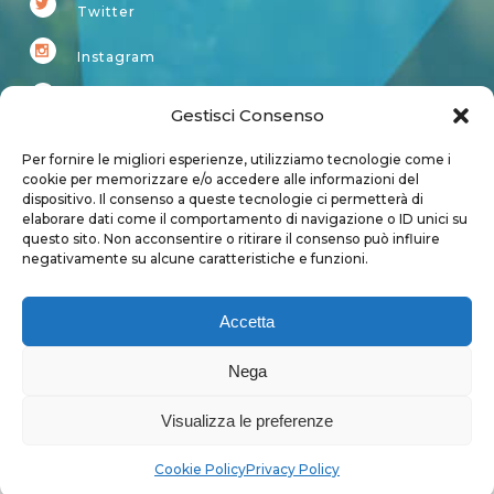
Twitter
Instagram
Youtube
Gestisci Consenso
Kardup
Per fornire le migliori esperienze, utilizziamo tecnologie come i
cookie per memorizzare e/o accedere alle informazioni del
dispositivo. Il consenso a queste tecnologie ci permetterà di
Account
elaborare dati come il comportamento di navigazione o ID unici su
questo sito. Non acconsentire o ritirare il consenso può influire
Login
negativamente su alcune caratteristiche e funzioni.
Logout
Account
Accetta
User page
Nega
Visualizza le preferenze
Privacy Policy
|
Cookie Policy
Cookie Policy
Privacy Policy
Copyright 2018 - Tutti i diritti sono riservati