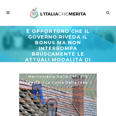
È OPPORTUNO CHE IL
GOVERNO RIVEDA IL
BONUS MA NON
INTERROMPA
BRUSCAMENTE LE
ATTUALI MODALITÀ DI
EROGAZIONE
Meritocrazia Italia
/
Studi E
Proposte
/
La Curva Delle Idee
/
È
Opportuno Che Il Governo Riveda Il
Bonus Ma Non Interrompa
Bruscamente Le Attuali Modalità Di
Erogazione