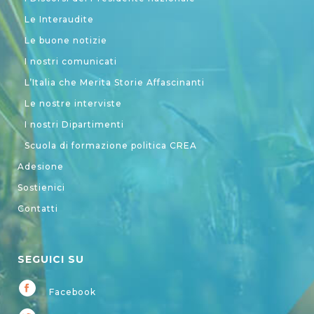
Le Interaudite
Le buone notizie
I nostri comunicati
L’Italia che Merita Storie Affascinanti
Le nostre interviste
I nostri Dipartimenti
Scuola di formazione politica CREA
Adesione
Sostienici
Contatti
SEGUICI SU
Facebook