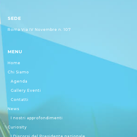
SEDE
Roma Via IV Novembre n. 107
MENU
Home
Chi Siamo
Agenda
Gallery Eventi
Contatti
News
I nostri approfondimenti
Curiosity
I Discorsi del Presidente nazionale