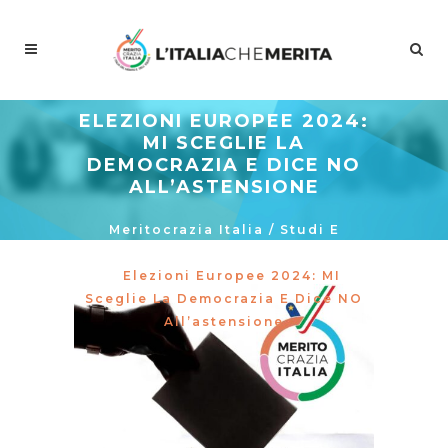
ELEZIONI EUROPEE 2024:
MI SCEGLIE LA
DEMOCRAZIA E DICE NO
ALL’ASTENSIONE
Meritocrazia Italia
/
Studi E
Proposte
/
La Curva Delle Idee
/
Elezioni Europee 2024: MI
Sceglie La Democrazia E Dice NO
All’astensione