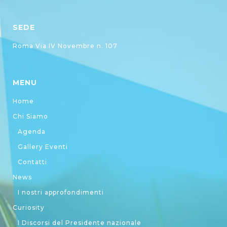
SEDE
Roma Via IV Novembre n. 107
MENU
Home
Chi Siamo
Agenda
Gallery Eventi
Contatti
News
I nostri approfondimenti
Curiosity
I Discorsi del Presidente nazionale