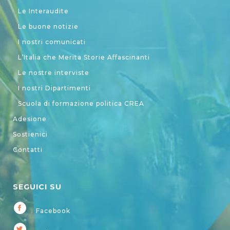
Le Interaudite
Le buone notizie
I nostri comunicati
L’Italia che Merita Storie Affascinanti
Le nostre interviste
I nostri Dipartimenti
Scuola di formazione politica CREA
Adesione
Sostienici
Contatti
SEGUICI SU
Facebook