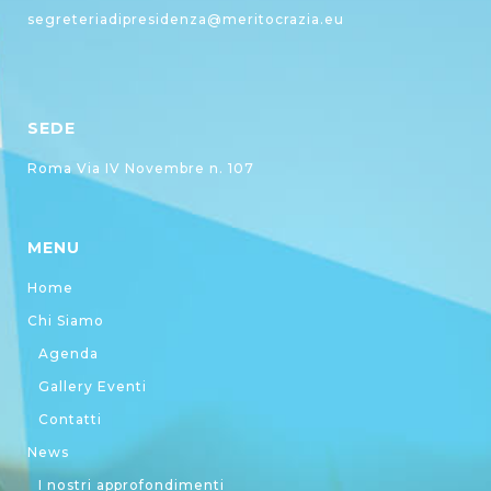
segreteriadipresidenza@meritocrazia.eu
SEDE
Roma Via IV Novembre n. 107
MENU
Home
Chi Siamo
Agenda
Gallery Eventi
Contatti
News
I nostri approfondimenti