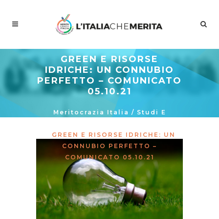
GREEN E RISORSE
IDRICHE: UN CONNUBIO
PERFETTO – COMUNICATO
05.10.21
Meritocrazia Italia
/
Studi E
Proposte
/
La Curva Delle Idee
/
GREEN E RISORSE IDRICHE: UN
CONNUBIO PERFETTO –
COMUNICATO 05.10.21