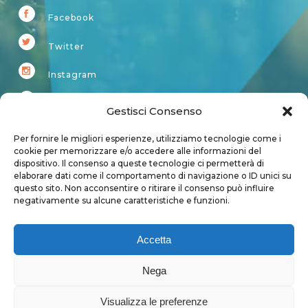
Facebook
Twitter
Instagram
Youtube
Gestisci Consenso
Kardup
Per fornire le migliori esperienze, utilizziamo tecnologie come i
cookie per memorizzare e/o accedere alle informazioni del
dispositivo. Il consenso a queste tecnologie ci permetterà di
Account
elaborare dati come il comportamento di navigazione o ID unici su
questo sito. Non acconsentire o ritirare il consenso può influire
Login
negativamente su alcune caratteristiche e funzioni.
Logout
Account
Accetta
User page
Nega
Visualizza le preferenze