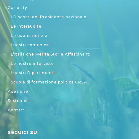
Curiosity
I Discorsi del Presidente nazionale
Le Interaudite
Le buone notizie
I nostri comunicati
L’Italia che Merita Storie Affascinanti
Le nostre interviste
I nostri Dipartimenti
Scuola di formazione politica CREA
Adesione
Sostienici
Contatti
SEGUICI SU